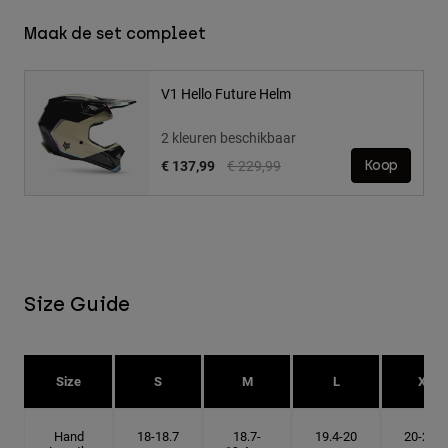
Maak de set compleet
V1 Hello Future Helm
2 kleuren beschikbaar
Price reduced from
to
€ 137,99
€ 229,99
Koop
Size Guide
Size
S
M
L
XL
Hand
18-18.7
18.7-
19.4-20
20-20.6