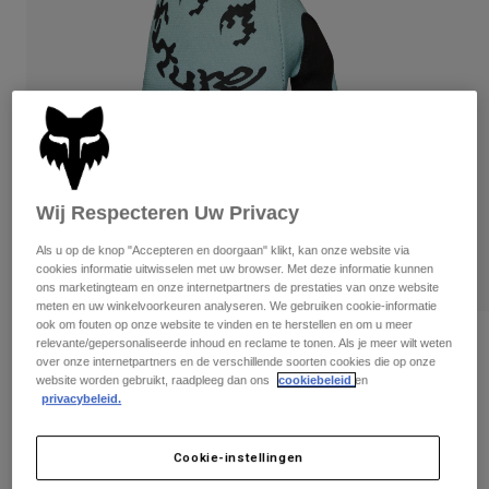
Broeken
Beschermers
Broeken
Overhemden
Broeken
Brillen
Alles bekijken
Handschoenen
Socks
Korte broeken
Alles bekijken
Jassen
Jassen
Women
Protections
T-Shirts & Tops
Handschoenen
Moto
Wij Respecteren Uw Privacy
Brillen
Hoodies en truien
Als u op de knop "Accepteren en doorgaan" klikt, kan onze website via
Beschermingen
Helmen
cookies informatie uitwisselen met uw browser. Met deze informatie kunnen
Jassen
Sokken
ons marketingteam en onze internetpartners de prestaties van onze website
Shirts
meten en uw winkelvoorkeuren analyseren. We gebruiken cookie-informatie
Leggings & Broeken
Brillen
ook om fouten op onze website te vinden en te herstellen en om u meer
Pants
Tassen & Accessoires
Shirts
Beoordelingen
relevante/gepersonaliseerde inhoud en reclame te tonen. Als je meer wilt weten
Boots
over onze internetpartners en de verschillende soorten cookies die op onze
Sokken
Alles bekijken
website worden gebruikt, raadpleeg dan ons
cookiebeleid
en
180 Hello Future Handschoenen
Spare parts
Beschermers
privacybeleid.
Accessoires
Gloves
Artikelnummer
33518
Cookie-instellingen
Youth
Brillen
Onderdelen
Price reduced from
to
€ 29,99
€ 19,49
35% OFF