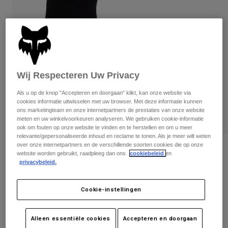
Broeken
Beschermers
Broeken
Overhemden
Broeken
Brillen
Alles bekijken
Handschoenen
Socks
Korte broeken
Alles bekijken
Jassen
Jassen
Women
Wij Respecteren Uw Privacy
Protections
Als u op de knop "Accepteren en doorgaan" klikt, kan onze website via
T-Shirts & Tops
Handschoenen
Moto
cookies informatie uitwisselen met uw browser. Met deze informatie kunnen
Brillen
ons marketingteam en onze internetpartners de prestaties van onze website
Hoodies en truien
meten en uw winkelvoorkeuren analyseren. We gebruiken cookie-informatie
Beschermingen
Helmen
Jassen
ook om fouten op onze website te vinden en te herstellen en om u meer
Sokken
relevante/gepersonaliseerde inhoud en reclame te tonen. Als je meer wilt weten
Shirts
Leggings & Broeken
Brillen
over onze internetpartners en de verschillende soorten cookies die op onze
6" Flexair merinosok
Pants
website worden gebruikt, raadpleeg dan ons
cookiebeleid
en
Tassen & Accessoires
Shirts
privacybeleid.
Boots
Sokken
Artikelnummer
38422
Alles bekijken
Spare parts
Beschermers
Cookie-instellingen
€ 29,99
Accessoires
Gloves
Youth
Brillen
Onderdelen
Alleen essentiële cookies
Accepteren en doorgaan