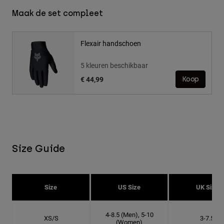
Maak de set compleet
Flexair handschoen
5 kleuren beschikbaar
€ 44,99
Koop
Size Guide
Size
US Size
UK Size
4-8.5 (Men), 5-10
XS/S
3-7.5
(Women)