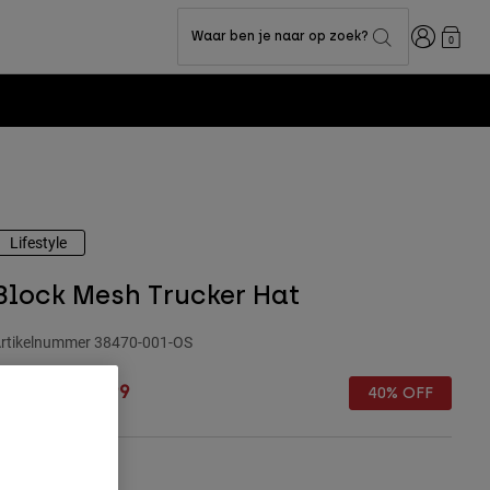
Inloggen
Waar ben je naar op zoek?
0
Lifestyle
Block Mesh Trucker Hat
rtikelnummer
38470-001-OS
rice reduced from
to
 29,99
€ 17,99
40% OFF
leur -
Zwart