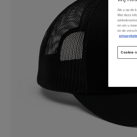
Als u op de 
Met deze inf
winkelvoorke
en om u meer
en de versch
privacybele
Cookie-i