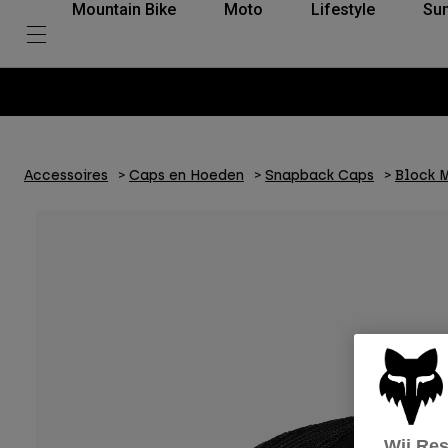
Mountain Bike
Moto
Lifestyle
Su
Accessoires
Caps en Hoeden
Snapback Caps
Block M
Wij Re