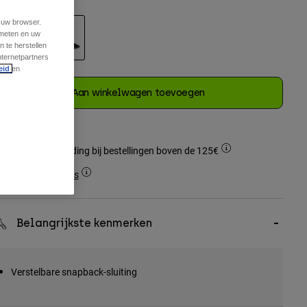
t uw browser.
 meten en uw
 te herstellen
nternetpartners
geselecteerd
eid
en
Aan winkelwagen toevoegen
Gratis verzending bij bestellingen boven de 125€
Simple Returns
Belangrijkste kenmerken
Verstelbare snapback-sluiting