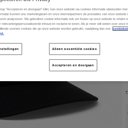
knop "Accepteren en doorgaan" klikt, kan onze website via cookies informatie uitwisselen me
ormatie kunnen ons marketingteam en onze internetpartners de prestaties van onze website
uren analyseren. We gebruiken cookie-informatie ook om fouten op onze website te vinden en
 relevante/gepersonaliseerde inhoud en reclame te tonen. Als je meer wilt weten over onze i
illende soorten cookies die op onze website worden gebruikt, raadpleeg dan ons
cookiebel
id.
nstellingen
Alleen essentiële cookies
Accepteren en doorgaan