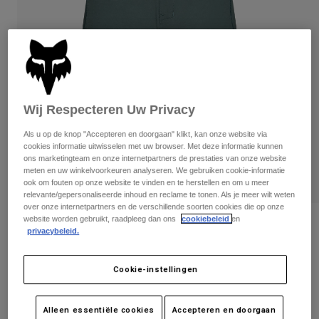
Broeken
Beschermers
Broeken
Overhemden
Broeken
Brillen
Alles bekijken
Handschoenen
Socks
Korte broeken
Alles bekijken
Jassen
Jassen
Women
Wij Respecteren Uw Privacy
Protections
T-Shirts & Tops
Handschoenen
Als u op de knop "Accepteren en doorgaan" klikt, kan onze website via
Moto
cookies informatie uitwisselen met uw browser. Met deze informatie kunnen
Brillen
Hoodies en truien
ons marketingteam en onze internetpartners de prestaties van onze website
Beschermingen
Helmen
meten en uw winkelvoorkeuren analyseren. We gebruiken cookie-informatie
Jassen
ook om fouten op onze website te vinden en te herstellen en om u meer
Sokken
Shirts
relevante/gepersonaliseerde inhoud en reclame te tonen. Als je meer wilt weten
Leggings & Broeken
Brillen
over onze internetpartners en de verschillende soorten cookies die op onze
Pants
website worden gebruikt, raadpleeg dan ons
cookiebeleid
en
Tassen & Accessoires
Shirts
Dames Ranger gevoerde korte broek
privacybeleid.
Boots
Sokken
Alles bekijken
Artikelnummer
33460
Spare parts
Beschermers
Cookie-instellingen
Accessoires
Gloves
€ 99,99
Youth
Brillen
Onderdelen
Alleen essentiële cookies
Accepteren en doorgaan