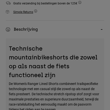
Accessories
Gratis verzending bij bestellingen boven de 125€
Simple Returns
All Accessories
Bags & Backpacks
Beschrijving
Hats & Caps
Alles bekijken
Technische
mountainbikeshorts die zowel
op als naast de fiets
functioneel zijn
De Women's Ranger Lined Shorts combineert trailspecifieke
technologie met een casual stijl die zowel op als naast de
fiets presteert. De technische stretch ripstop stof zorgt voor
maximale prestaties en superieure duurzaamheid, terwijl de
race-ratelsluiting het eenvoudig maakt om de pasvorm
tijdens het rijden aan te passen.