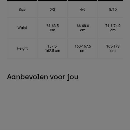
Size
0/2
4/6
8/10
61-63.5
66-68.6
71.1-74.9
Waist
cm
cm
cm
157.5-
160-167.5
165-173
Height
162.5 cm
cm
cm
Aanbevolen voor jou