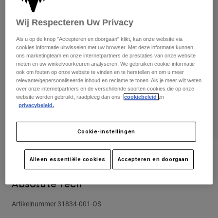
Broeken
Beschermers
Broeken
Overhemden
Wij Respecteren Uw Privacy
Broeken
Brillen
Alles bekijken
Handschoenen
Als u op de knop "Accepteren en doorgaan" klikt, kan onze website via
Socks
Korte broeken
cookies informatie uitwisselen met uw browser. Met deze informatie kunnen
Alles bekijken
ons marketingteam en onze internetpartners de prestaties van onze website
Jassen
meten en uw winkelvoorkeuren analyseren. We gebruiken cookie-informatie
Jassen
Women
ook om fouten op onze website te vinden en te herstellen en om u meer
relevante/gepersonaliseerde inhoud en reclame te tonen. Als je meer wilt weten
Protections
over onze internetpartners en de verschillende soorten cookies die op onze
T-Shirts & Tops
Handschoenen
Moto
website worden gebruikt, raadpleeg dan ons
cookiebeleid
en
Brillen
privacybeleid.
Hoodies en truien
Beschermingen
Helmen
Jassen
Sokken
Shirts
Cookie-instellingen
Leggings & Broeken
Brillen
Pants
Tassen & Accessoires
Shirts
Beoordelingen
Alleen essentiële cookies
Accepteren en doorgaan
Boots
Sokken
Alles bekijken
Dames-snapbackcap Women's
Spare parts
Beschermers
Absolute Tech
Accessoires
Gloves
Artikelnummer
31834-001-OS
Youth
Brillen
Onderdelen