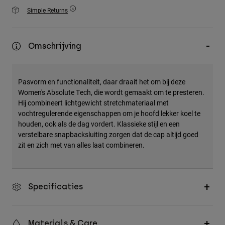
Accessories
Simple Returns
All Accessories
Omschrijving
Bags & Backpacks
Hats & Caps
Alles bekijken
Pasvorm en functionaliteit, daar draait het om bij deze
Women's Absolute Tech, die wordt gemaakt om te presteren.
Hij combineert lichtgewicht stretchmateriaal met
vochtregulerende eigenschappen om je hoofd lekker koel te
houden, ook als de dag vordert. Klassieke stijl en een
verstelbare snapbacksluiting zorgen dat de cap altijd goed
zit en zich met van alles laat combineren.
Specificaties
Materials & Care