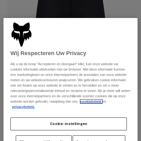
Broeken
Beschermers
Broeken
Overhemden
Broeken
Brillen
Alles bekijken
Handschoenen
Socks
Korte broeken
Alles bekijken
Jassen
Jassen
Women
Wij Respecteren Uw Privacy
Protections
T-Shirts & Tops
Handschoenen
Moto
Als u op de knop "Accepteren en doorgaan" klikt, kan onze website via
Brillen
Hoodies en truien
cookies informatie uitwisselen met uw browser. Met deze informatie kunnen
Beschermingen
Helmen
ons marketingteam en onze internetpartners de prestaties van onze website
Jassen
meten en uw winkelvoorkeuren analyseren. We gebruiken cookie-informatie
Sokken
Shirts
ook om fouten op onze website te vinden en te herstellen en om u meer
Leggings & Broeken
Brillen
relevante/gepersonaliseerde inhoud en reclame te tonen. Als je meer wilt weten
Pants
over onze internetpartners en de verschillende soorten cookies die op onze
Tassen & Accessoires
Shirts
Dames Tecbase Liner korte broek
website worden gebruikt, raadpleeg dan ons
cookiebeleid
en
Boots
Sokken
privacybeleid.
Alles bekijken
Artikelnummer
36901
Spare parts
Beschermers
Accessoires
Cookie-instellingen
Gloves
€ 94,99
Youth
Brillen
Onderdelen