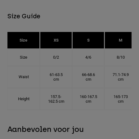
Size Guide
Size
XS
S
M
Size
0/2
4/6
8/10
61-63.5
66-68.6
71.1-74.9
Waist
cm
cm
cm
157.5-
160-167.5
165-173
Height
162.5 cm
cm
cm
Aanbevolen voor jou