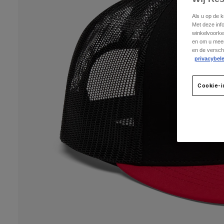
Als u op de 
Met deze inf
winkelvoorke
en om u meer
en de versch
privacybele
Cookie-i