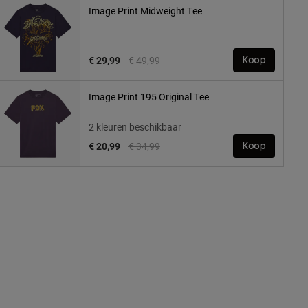
Image Print Midweight Tee
Price reduced from
to
€ 29,99
€ 49,99
Koop
Image Print 195 Original Tee
2 kleuren beschikbaar
Price reduced from
to
€ 20,99
€ 34,99
Koop