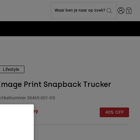
Inloggen
Waar ben je naar op zoek?
0
Lifestyle
Image Print Snapback Trucker
rtikelnummer
38465-001-OS
rice reduced from
to
€ 34,99
€ 20,99
40% OFF
leur -
Zwart