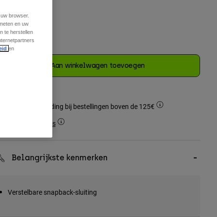
t uw browser.
 meten en uw
 te herstellen
nternetpartners
geselecteerd
eid
en
Aan winkelwagen toevoegen
Gratis verzending bij bestellingen boven de 125€
Simple Returns
Belangrijkste kenmerken
Verstelbare snapback-sluiting