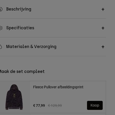
Beschrijving
Specificaties
Materialen & Verzorging
Maak de set compleet
Fleece Pullover afbeeldingsprint
Price reduced from
to
€ 77,99
€ 129,99
Koop