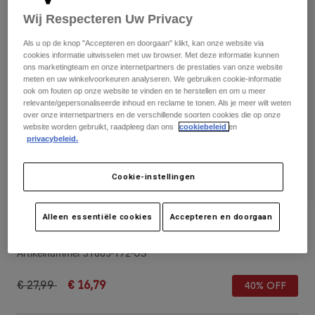
Broeken
Beschermers
Broeken
Wij Respecteren Uw Privacy
Overhemden
Broeken
Brillen
Als u op de knop "Accepteren en doorgaan" klikt, kan onze website via
Alles bekijken
Handschoenen
cookies informatie uitwisselen met uw browser. Met deze informatie kunnen
Socks
Korte broeken
ons marketingteam en onze internetpartners de prestaties van onze website
meten en uw winkelvoorkeuren analyseren. We gebruiken cookie-informatie
Alles bekijken
Jassen
ook om fouten op onze website te vinden en te herstellen en om u meer
Jassen
Women
relevante/gepersonaliseerde inhoud en reclame te tonen. Als je meer wilt weten
over onze internetpartners en de verschillende soorten cookies die op onze
Protections
website worden gebruikt, raadpleeg dan ons
cookiebeleid
en
T-Shirts & Tops
Handschoenen
Moto
privacybeleid.
Brillen
Hoodies en truien
Beschermingen
Helmen
Jassen
Cookie-instellingen
Sokken
Shirts
Leggings & Broeken
Brillen
Pants
Alleen essentiële cookies
Accepteren en doorgaan
Tassen & Accessoires
Shirts
Kinder-snapbackcap Youth Cienega 110
Boots
Sokken
Alles bekijken
Artikelnummer
31805-172-OS
Spare parts
Beschermers
Accessoires
Gloves
Price reduced from
to
€ 27,99
€ 16,79
40% OFF
Youth
Brillen
Onderdelen