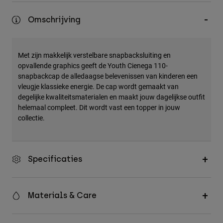
Accessories
Omschrijving
All Accessories
Bags & Backpacks
Met zijn makkelijk verstelbare snapbacksluiting en
Hats & Caps
opvallende graphics geeft de Youth Cienega 110-
snapbackcap de alledaagse belevenissen van kinderen een
Alles bekijken
vleugje klassieke energie. De cap wordt gemaakt van
degelijke kwaliteitsmaterialen en maakt jouw dagelijkse outfit
helemaal compleet. Dit wordt vast een topper in jouw
collectie.
Specificaties
Materials & Care