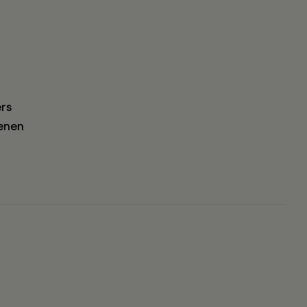
rs
enen