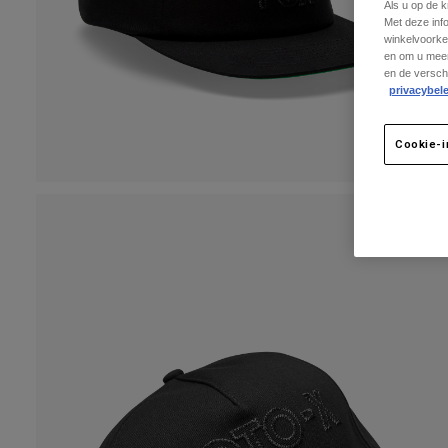
Als u op de 
Met deze inf
winkelvoorke
en om u meer
en de versch
privacybele
Cookie-i