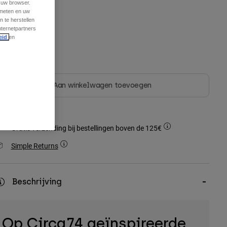
t uw browser.
 meten en uw
 te herstellen
nternetpartners
eid
en
Niet op voorraad
Aan winkelwagen toevoegen
Gratis verzending bij bestellingen boven de 125€
Simple Returns
Beschrijving
Op Circa74 geïnspireerde