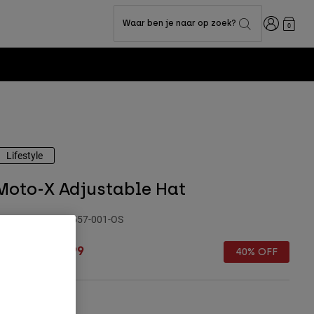
Inloggen
Waar ben je naar op zoek?
0
Lifestyle
Moto-X Adjustable Hat
rtikelnummer
33557-001-OS
rice reduced from
to
 39,99
€ 23,99
40% OFF
leur -
Zwart