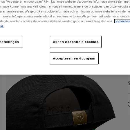
knop "Accepteren en doorgaan" klikt, kan onze website via cookies informatie uitwisselen me
ormatie kunnen ons marketingteam en onze internetpartners de prestaties van onze website
uren analyseren. We gebruiken cookie-informatie ook om fouten op onze website te vinden en
 relevante/gepersonaliseerde inhoud en reclame te tonen. Als je meer wilt weten over onze i
illende soorten cookies die op onze website worden gebruikt, raadpleeg dan ons
cookiebel
id.
nstellingen
Alleen essentiële cookies
Accepteren en doorgaan