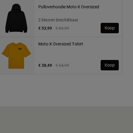
Pulloverhoodie Moto-X Oversized
2 kleuren beschikbaar
Price reduced from
to
€ 53,99
€ 89,99
Koop
Moto-X Oversized T-shirt
Price reduced from
to
€ 38,49
€ 54,99
Koop