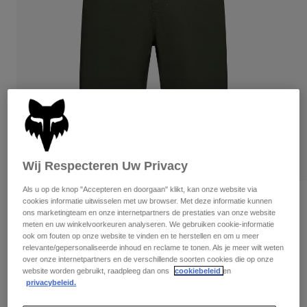
Broeken
Beschermers
Broeken
Overhemden
Broeken
Brillen
Alles bekijken
Handschoenen
Socks
Korte broeken
Alles bekijken
Jassen
Jassen
Women
Protections
T-Shirts & Tops
Handschoenen
Moto
Brillen
Hoodies en truien
Beschermingen
Helmen
Wij Respecteren Uw Privacy
Jassen
Sokken
Shirts
Als u op de knop "Accepteren en doorgaan" klikt, kan onze website via
Leggings & Broeken
Brillen
Beoordelingen
cookies informatie uitwisselen met uw browser. Met deze informatie kunnen
Pants
ons marketingteam en onze internetpartners de prestaties van onze website
Tassen & Accessoires
Shirts
meten en uw winkelvoorkeuren analyseren. We gebruiken cookie-informatie
Ranger gevoerde korte broek
Boots
Sokken
Alles bekijken
ook om fouten op onze website te vinden en te herstellen en om u meer
Spare parts
relevante/gepersonaliseerde inhoud en reclame te tonen. Als je meer wilt weten
Beschermers
Artikelnummer
33463
over onze internetpartners en de verschillende soorten cookies die op onze
Accessoires
Gloves
website worden gebruikt, raadpleeg dan ons
cookiebeleid
en
privacybeleid.
€ 99,99
Youth
Brillen
Onderdelen