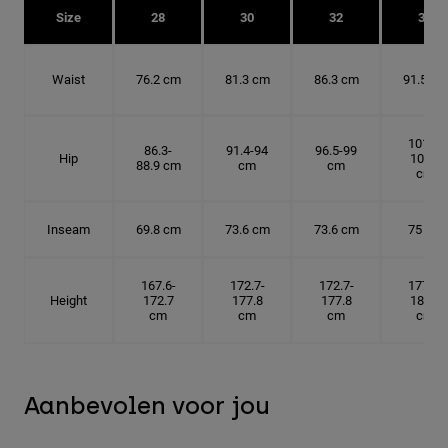
Size
28
30
32
34
Waist
76.2 cm
81.3 cm
86.3 cm
91.5 cm
101.6-
86.3-
91.4-94
96.5-99
Hip
104.1
88.9 cm
cm
cm
cm
Inseam
69.8 cm
73.6 cm
73.6 cm
75 cm
167.6-
172.7-
172.7-
177.8-
Height
172.7
177.8
177.8
182.9
cm
cm
cm
cm
Aanbevolen voor jou