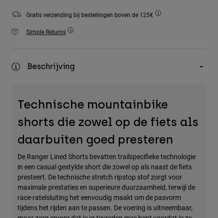
Accessories
Gratis verzending bij bestellingen boven de 125€
All Accessories
Simple Returns
Bags & Backpacks
Hats & Caps
Beschrijving
Alles bekijken
Technische mountainbike
shorts die zowel op de fiets als
daarbuiten goed presteren
De Ranger Lined Shorts bevatten trailspecifieke technologie
in een casual gestylde short die zowel op als naast de fiets
presteert. De technische stretch ripstop stof zorgt voor
maximale prestaties en superieure duurzaamheid, terwijl de
race-ratelsluiting het eenvoudig maakt om de pasvorm
tijdens het rijden aan te passen. De voering is uitneembaar,
maar zorg ervoor dat je er tevreden mee bent voordat je ze