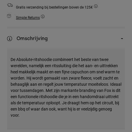
Accessories
Gratis verzending bij bestellingen boven de 125€
All Accessories
Simple Returns
Bags & Backpacks
Hats & Caps
Omschrijving
Alles bekijken
De Absolute-ritshoodie combineert het beste van twee
werelden, namelijk een ritssluiting die het aan- en uittrekken
heel makkelijk maakt en een fijne capuchon om snel warm te
worden. Hij wordt gemaakt van zware fleece, voelt zacht en
behaaglijk aan en regelt jouw temperatuur moeiteloos. Ideaal
voor tussendagen. Met zijn markante branding van Fox is dit
een functionele ritshoodie die je in een handomdraai uittrekt
als de temperatuur oploopt. Je draagt hem op het circuit, bij
een bbq of waar dan ook, want hij is er veelzijdig genoeg
voor.