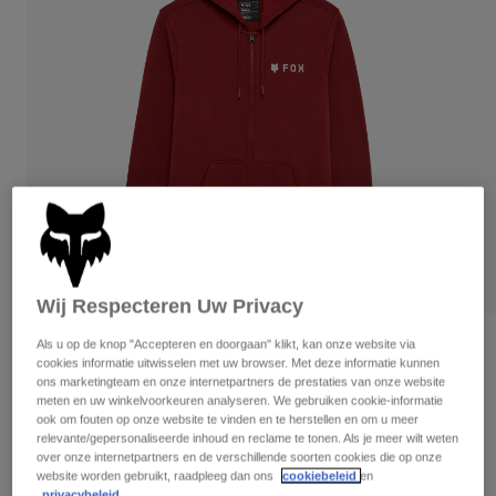
Broeken
Beschermers
Broeken
Overhemden
Broeken
Brillen
Alles bekijken
Handschoenen
Socks
Korte broeken
Alles bekijken
Jassen
Jassen
Women
Protections
T-Shirts & Tops
Handschoenen
Moto
Brillen
Hoodies en truien
Beschermingen
Helmen
Jassen
Sokken
Shirts
Wij Respecteren Uw Privacy
Leggings & Broeken
Brillen
Pants
Tassen & Accessoires
Als u op de knop "Accepteren en doorgaan" klikt, kan onze website via
Shirts
Beoordelingen
cookies informatie uitwisselen met uw browser. Met deze informatie kunnen
Boots
Sokken
Alles bekijken
ons marketingteam en onze internetpartners de prestaties van onze website
Ritshoodie Absolute
Spare parts
Beschermers
meten en uw winkelvoorkeuren analyseren. We gebruiken cookie-informatie
ook om fouten op onze website te vinden en te herstellen en om u meer
Accessoires
Gloves
Artikelnummer
31593-180-L
relevante/gepersonaliseerde inhoud en reclame te tonen. Als je meer wilt weten
over onze internetpartners en de verschillende soorten cookies die op onze
Youth
Brillen
Onderdelen
website worden gebruikt, raadpleeg dan ons
cookiebeleid
en
Price reduced from
to
€ 74,99
€ 44,99
40% OFF
privacybeleid.