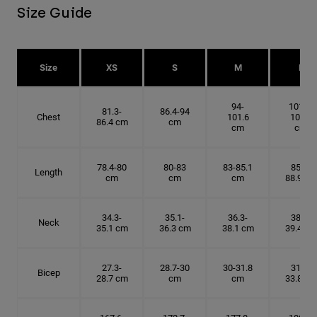
Size Guide
Size
XS
S
M
L
94-
101.6-
81.3-
86.4-94
Chest
101.6
109.2
86.4 cm
cm
cm
cm
78.4-80
80-83
83-85.1
85.1-
Length
cm
cm
cm
88.9 cm
34.3-
35.1-
36.3-
38.1-
Neck
35.1 cm
36.3 cm
38.1 cm
39.4 cm
27.3-
28.7-30
30-31.8
31.8-
Bicep
28.7 cm
cm
cm
33.8 cm