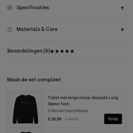
Specificaties
Materials & Care
Beoordelingen [8]
Maak de set compleet
T-shirt met lange mouw Absolute Long
Sleeve Tech
3 kleuren beschikbaar
Price reduced from
to
€ 26,99
€ 44,99
Koop