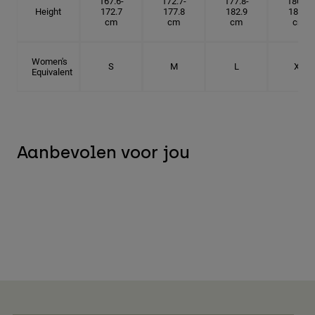
167.6-
172.7-
177.8-
180.3-
Height
172.7
177.8
182.9
185.5
cm
cm
cm
cm
Women's
S
M
L
XL
Equivalent
Aanbevolen voor jou