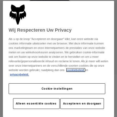
Broeken
Beschermers
Broeken
Overhemden
Broeken
Brillen
Alles bekijken
Handschoenen
Socks
Korte broeken
Wij Respecteren Uw Privacy
Alles bekijken
Jassen
Jassen
Women
Als u op de knop "Accepteren en doorgaan" klikt, kan onze website via
cookies informatie uitwisselen met uw browser. Met deze informatie kunnen
Protections
ons marketingteam en onze internetpartners de prestaties van onze website
T-Shirts & Tops
Handschoenen
Moto
meten en uw winkelvoorkeuren analyseren. We gebruiken cookie-informatie
Brillen
ook om fouten op onze website te vinden en te herstellen en om u meer
Hoodies en truien
relevante/gepersonaliseerde inhoud en reclame te tonen. Als je meer wilt weten
Beschermingen
Helmen
Jassen
over onze internetpartners en de verschillende soorten cookies die op onze
Sokken
Shirts
website worden gebruikt, raadpleeg dan ons
cookiebeleid
en
Leggings & Broeken
Brillen
privacybeleid.
Pants
Tassen & Accessoires
Shirts
Beoordelingen
Boots
Sokken
Cookie-instellingen
Alles bekijken
Verstelbare damescap Wordmark
Spare parts
Beschermers
Accessoires
Gloves
Artikelnummer
31637-018-OS
Alleen essentiële cookies
Accepteren en doorgaan
Youth
Brillen
Onderdelen
Price reduced from
to
€ 34,99
€ 20,99
40% OFF