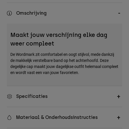
Accessories
Omschrijving
All Accessories
Bags & Backpacks
Maakt jouw verschijning elke dag
Hats & Caps
weer compleet
Alles bekijken
De Wordmark zit comfortabel en oogt stijlvol, mede dankzij
de makkelijk verstelbare band op het achterhoofd. Deze
degelijke cap maakt jouw dagelijkse outfit helemaal compleet
en wordt vast een van jouw favorieten.
Specificaties
Materiaal & Onderhoudsinstructies