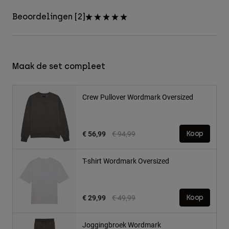
Beoordelingen [2]
Maak de set compleet
Crew Pullover Wordmark Oversized
Price reduced from
to
€ 56,99
€ 94,99
Koop
T-shirt Wordmark Oversized
Price reduced from
to
€ 29,99
€ 49,99
Koop
Joggingbroek Wordmark