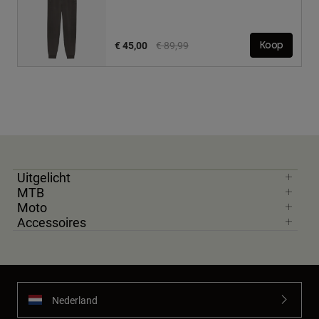
Price reduced from
to
€ 45,00
€ 89,99
Koop
Uitgelicht
MTB
Moto
Accessoires
Nederland