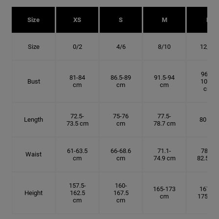
Size
XS
S
M
L
Size
0/2
4/6
8/10
12/14
96.5-
81-84
86.5-89
91.5-94
Bust
101.5
cm
cm
cm
cm
72.5-
75-76
77.5-
Length
80 cm
73.5 cm
cm
78.7 cm
61-63.5
66-68.6
71.1-
78.7-
Waist
cm
cm
74.9 cm
82.5 cm
157.5-
160-
165-173
167.5-
Height
162.5
167.5
cm
175 cm
cm
cm