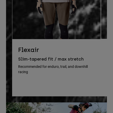
D
Flexair
Re
Slim-tapered fit / max stretch
gu
Recommended for enduro, trail, and downhill
racing
Rec