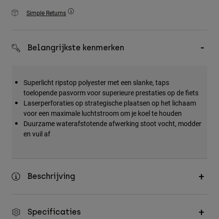
Accessories
Simple Returns
All Accessories
Bags & Backpacks
Belangrijkste kenmerken
Hats & Caps
Alles bekijken
Superlicht ripstop polyester met een slanke, taps
toelopende pasvorm voor superieure prestaties op de fiets
Laserperforaties op strategische plaatsen op het lichaam
voor een maximale luchtstroom om je koel te houden
Duurzame waterafstotende afwerking stoot vocht, modder
en vuil af
Beschrijving
Specificaties