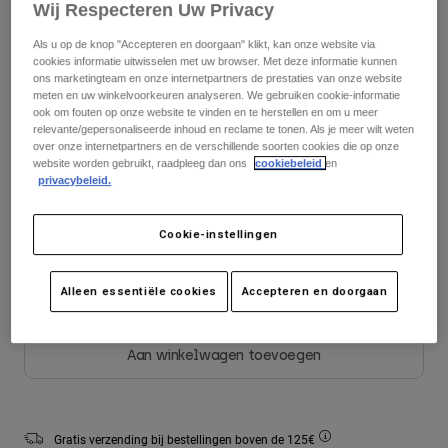
Wij Respecteren Uw Privacy
Jackets
Ontdek MTB
Matentabel
T-shirts
Socks
Als u op de knop "Accepteren en doorgaan" klikt, kan onze website via
Hoodies
cookies informatie uitwisselen met uw browser. Met deze informatie kunnen
2
4
6
8
10
12
Alles bekijken
ons marketingteam en onze internetpartners de prestaties van onze website
Product Help
Alles bekijken
Ontdek MTB
meten en uw winkelvoorkeuren analyseren. We gebruiken cookie-informatie
ook om fouten op onze website te vinden en te herstellen en om u meer
Moto Gear Guides
relevante/gepersonaliseerde inhoud en reclame te tonen. Als je meer wilt weten
14
16
over onze internetpartners en de verschillende soorten cookies die op onze
Lifestyle
Product Help
Accessoires
Helmet Care Guide
website worden gebruikt, raadpleeg dan ons
cookiebeleid
en
privacybeleid.
MTB Gear Guides
Tops
Boot Care Guide
Hats & Caps
Kleur -
Nootmuskaatbruin
Hoodies och pullovers
Helmet Care Guide
Cookie-instellingen
Bags & Backpacks
Jackets
Socks
Broeken
Alleen essentiële cookies
Accepteren en doorgaan
Stickers
geselecteerd
Shorts
Other Accessories
Boardshorts
Aan winkelwagen toevoegen
Alles bekijken
Alles bekijken
Gratis verzending bij bestellingen boven de 125€