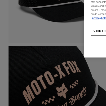
Met deze inf
winkelvoorke
en om u meer
en de versch
privacybele
Cookie-i