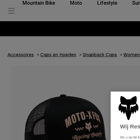
Mountain Bike
Moto
Lifestyle
Su
Accessoires
Caps en Hoeden
Snapback Caps
Womens
Wij Re
Als u op de 