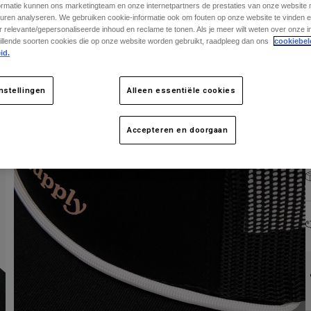
ormatie kunnen ons marketingteam en onze internetpartners de prestaties van onze website
uren analyseren. We gebruiken cookie-informatie ook om fouten op onze website te vinden en
 relevante/gepersonaliseerde inhoud en reclame te tonen. Als je meer wilt weten over onze i
illende soorten cookies die op onze website worden gebruikt, raadpleeg dan ons
cookiebel
id.
nstellingen
Alleen essentiële cookies
Accepteren en doorgaan