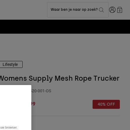
Inloggen
Waar ben je naar op zoek?
0
Lifestyle
Womens Supply Mesh Rope Trucker
rtikelnummer
38520-001-OS
rice reduced from
to
€ 34,99
€ 20,99
40% OFF
t uw browser.
leur -
Zwart