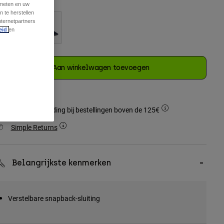
 meten en uw
 te herstellen
nternetpartners
eid
en
geselecteerd
Aan winkelwagen toevoegen
Gratis verzending bij bestellingen boven de 125€
Simple Returns
Belangrijkste kenmerken
Verstelbare snapback-sluiting