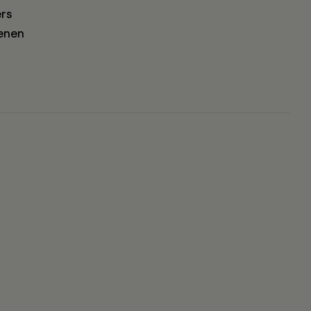
rs
enen