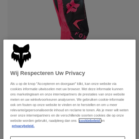
Broeken
Beschermers
Broeken
Overhemden
Broeken
Brillen
Alles bekijken
Handschoenen
Socks
Korte broeken
Alles bekijken
Jassen
Jassen
Women
Protections
T-Shirts & Tops
Handschoenen
Moto
Brillen
Hoodies en truien
Wij Respecteren Uw Privacy
Beschermingen
Helmen
Jassen
Sokken
Shirts
Als u op de knop "Accepteren en doorgaan" klikt, kan onze website via
Leggings & Broeken
Brillen
cookies informatie uitwisselen met uw browser. Met deze informatie kunnen
Beoordelingen
Pants
ons marketingteam en onze internetpartners de prestaties van onze website
Tassen & Accessoires
Shirts
meten en uw winkelvoorkeuren analyseren. We gebruiken cookie-informatie
Youth Girls 180 Shield Pants
Boots
Sokken
ook om fouten op onze website te vinden en te herstellen en om u meer
Alles bekijken
relevante/gepersonaliseerde inhoud en reclame te tonen. Als je meer wilt weten
Spare parts
Beschermers
Artikelnummer
36356-285-22
over onze internetpartners en de verschillende soorten cookies die op onze
Accessoires
website worden gebruikt, raadpleeg dan ons
cookiebeleid
en
Gloves
privacybeleid.
Price reduced from
to
€ 99,99
€ 59,99
40% OFF
Youth
Brillen
Onderdelen