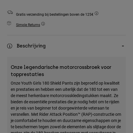
Accessories
Gratis verzending bij bestellingen boven de 125€
All Accessories
Simple Returns
Bags & Backpacks
Hats & Caps
Alles bekijken
Beschrijving
Onze legendarische motorcrossbroek voor
topprestaties
Onze Youth Girls 180 Shield Pants zijn beproefd op kwaliteit
en prestaties en hebben een uiterlijk dat de 180 tot een van
de meest herkenbare motorcrosskledingstukken maakt. Ze
bieden de essentiële prestaties die je nodig hebt om te rijden
en je reis van beginner tot doorgewinterde veteraan te
versnellen. Met Rider Attack Position™ (RAP)-constructie om
je comfortabel te houden en duurzame eigenschappen om je
te beschermen tegen zowel de elementen als slijtage door de
motor, zijn de 180-broeken ontworpen met vooruitgang in