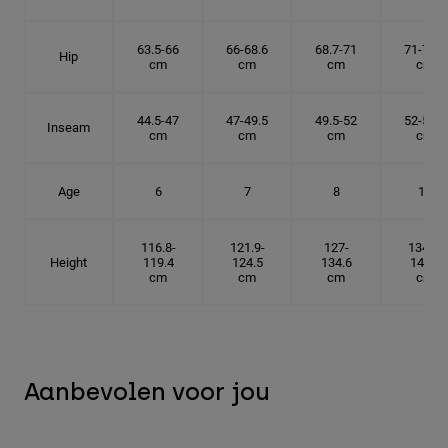
63.5-66
66-68.6
68.7-71
71-73.6
Hip
cm
cm
cm
cm
44.5-47
47-49.5
49.5-52
52-54.6
Inseam
cm
cm
cm
cm
Age
6
7
8
10
116.8-
121.9-
127-
134.6-
Height
119.4
124.5
134.6
142.2
cm
cm
cm
cm
Aanbevolen voor jou