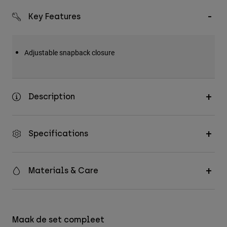
Accessories
Key Features
All Accessories
Bags & Backpacks
Adjustable snapback closure
Hats & Caps
Alles bekijken
Description
Specifications
Materials & Care
Maak de set compleet