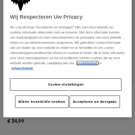
Broeken
Beschermers
Broeken
Overhemden
Broeken
Brillen
Wij Respecteren Uw Privacy
Alles bekijken
Handschoenen
Socks
Als u op de knop "Accepteren en doorgaan" klikt, kan onze website via
Korte broeken
cookies informatie uitwisselen met uw browser. Met deze informatie kunnen
Alles bekijken
Jassen
ons marketingteam en onze internetpartners de prestaties van onze website
Jassen
meten en uw winkelvoorkeuren analyseren. We gebruiken cookie-informatie
Women
ook om fouten op onze website te vinden en te herstellen en om u meer
Protections
relevante/gepersonaliseerde inhoud en reclame te tonen. Als je meer wilt weten
T-Shirts & Tops
Handschoenen
Moto
over onze internetpartners en de verschillende soorten cookies die op onze
website worden gebruikt, raadpleeg dan ons
cookiebeleid
en
Brillen
Hoodies en truien
privacybeleid.
Beschermingen
Helmen
Jassen
Sokken
Shirts
Cookie-instellingen
Leggings & Broeken
Brillen
Pants
Tassen & Accessoires
Shirts
Youth Honda Snapback Hat
Boots
Sokken
Alleen essentiële cookies
Accepteren en doorgaan
Alles bekijken
Artikelnummer
38285-001-OS
Spare parts
Beschermers
Accessoires
Gloves
€ 34,99
Youth
Brillen
Onderdelen