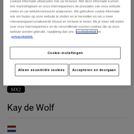
Broeken
cookies informatie uitwisselen met uw browser. Met deze informatie kunnen
Beschermers
ons marketingteam en onze internetpartners de prestaties van onze website
Broeken
Overhemden
meten en uw winkelvoorkeuren analyseren. We gebruiken cookie-informatie
Broeken
Brillen
ook om fouten op onze website te vinden en te herstellen en om u meer
Alles bekijken
Handschoenen
relevante/gepersonaliseerde inhoud en reclame te tonen. Als je meer wilt weten
Socks
over onze internetpartners en de verschillende soorten cookies die op onze
Korte broeken
website worden gebruikt, raadpleeg dan ons
cookiebeleid
en
Alles bekijken
Jassen
privacybeleid.
Jassen
Women
Protections
Cookie-instellingen
T-Shirts & Tops
Handschoenen
Moto
Brillen
Hoodies en truien
Alleen essentiële cookies
Accepteren en doorgaan
Beschermingen
Helmen
Jassen
Sokken
Shirts
Leggings & Broeken
Brillen
MX2
Pants
Tassen & Accessoires
Shirts
Boots
Sokken
Alles bekijken
Kay de Wolf
Spare parts
Beschermers
Accessoires
Gloves
Youth
Brillen
Onderdelen