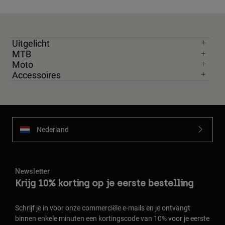
Accessories
All Accessories
Uitgelicht
Bags & Backpacks
MTB
Hats & Caps
Moto
Accessoires
Alles bekijken
Nederland
Newsletter
Krijg 10% korting op je eerste bestelling
Schrijf je in voor onze commerciële e-mails en je ontvangt
binnen enkele minuten een kortingscode van 10% voor je eerste