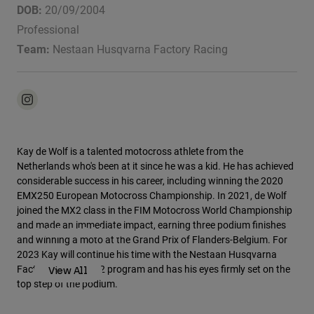
Jackets
DOB:
20/09/2004
Ontdek MTB
T-shirts
Professional
Socks
Hoodies
Team:
Nestaan Husqvarna Factory Racing
Alles bekijken
Product Help
Alles bekijken
Ontdek MTB
Moto Gear Guides
Lifestyle
Product Help
Accessoires
Helmet Care Guide
MTB Gear Guides
Tops
Boot Care Guide
Hats & Caps
Kay de Wolf is a talented motocross athlete from the
Hoodies och pullovers
Helmet Care Guide
Netherlands who's been at it since he was a kid. He has achieved
Bags & Backpacks
considerable success in his career, including winning the 2020
Jackets
Socks
EMX250 European Motocross Championship. In 2021, de Wolf
Broeken
joined the MX2 class in the FIM Motocross World Championship
Stickers
and made an immediate impact, earning three podium finishes
Shorts
Moto Athletes
MTB Athletes
Other Accessories
and winning a moto at the Grand Prix of Flanders-Belgium. For
Boardshorts
2023 Kay will continue his time with the Nestaan Husqvarna
Alles bekijken
Factory Racing MX2 program and has his eyes firmly set on the
Alles bekijken
View All
View All
top step of the podium.