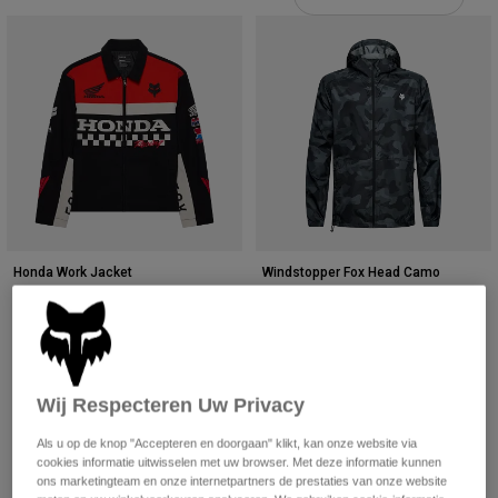
Broeken
Beschermers
Broeken
Overhemden
Broeken
Brillen
Alles bekijken
Handschoenen
Socks
Korte broeken
Alles bekijken
Jassen
Jassen
Women
Protections
T-Shirts & Tops
Handschoenen
Moto
Brillen
Hoodies en truien
Beschermingen
Helmen
Honda Work Jacket
Windstopper Fox Head Camo
Jassen
Sokken
Shirts
€ 249,99
€ 99,99
Leggings & Broeken
Brillen
Pants
(1)
Tassen & Accessoires
Shirts
Boots
Sokken
Product swatch type of Zwart.
Product swatch type of Zw
Product swatch type
Alles bekijken
Spare parts
Wij Respecteren Uw Privacy
Beschermers
Accessoires
Gloves
Als u op de knop "Accepteren en doorgaan" klikt, kan onze website via
cookies informatie uitwisselen met uw browser. Met deze informatie kunnen
Youth
Brillen
Onderdelen
ons marketingteam en onze internetpartners de prestaties van onze website