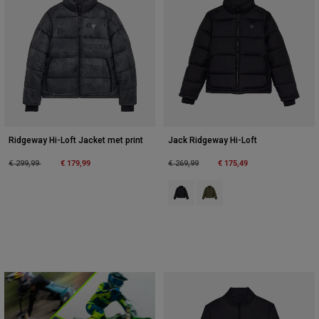
Ridgeway Hi-Loft Jacket met print
Jack Ridgeway Hi-Loft
Price reduced from
to
€ 179,99
Price reduced from
to
€ 175,49
€ 299,99
€ 269,99
Product swatch type of Zwart.
Product swatch type of Olij