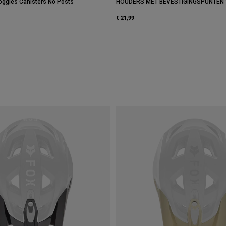
oggles Canisters No Posts
HOUDERS MET BEVESTIGINGSPUNTEN
€ 21,99