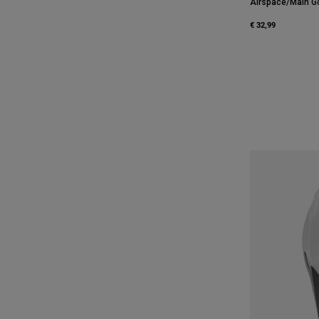
Airspace/Main G
€ 32,99