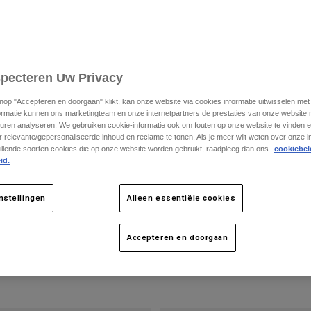
specteren Uw Privacy
knop "Accepteren en doorgaan" klikt, kan onze website via cookies informatie uitwisselen me
ormatie kunnen ons marketingteam en onze internetpartners de prestaties van onze website
uren analyseren. We gebruiken cookie-informatie ook om fouten op onze website te vinden en
 relevante/gepersonaliseerde inhoud en reclame te tonen. Als je meer wilt weten over onze i
illende soorten cookies die op onze website worden gebruikt, raadpleeg dan ons
cookiebel
id.
0th Limited Edition
Wangstukken voor Rampage Pro Carb
€ 39,99
nstellingen
Alleen essentiële cookies
Accepteren en doorgaan