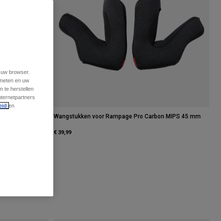
t uw browser.
 meten en uw
 te herstellen
nternetpartners
eid
en
on MIPS 40 mm
Wangstukken voor Rampage Pro Carbon MIPS 45 mm
€ 39,99