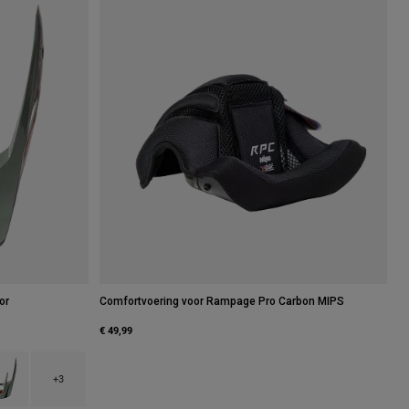
or
Comfortvoering voor Rampage Pro Carbon MIPS
€ 49,99
Stofblauw.
 type of Eucalyptus groen.
uct swatch type of Fluorescerend Oranje.
+3