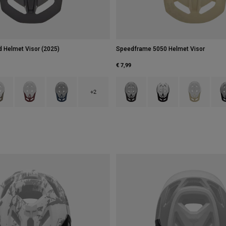
 Helmet Visor (2025)
Speedframe 5050 Helmet Visor
€ 7,99
type of Zwart.
ct swatch type of Militair groen.
Product swatch type of Roestbruin.
Product swatch type of Schemerblauw.
Product swatch type of Adobe Roo
Product swatch type of 
Product swatch
Prod
+2