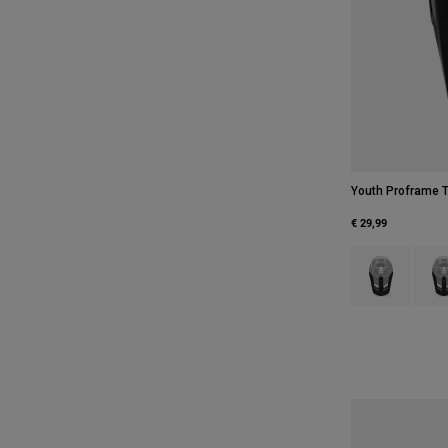
Youth Proframe T
€ 29,99
Product swatch
Produ