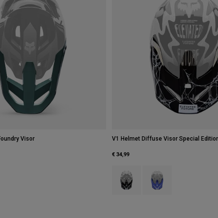
oundry Visor
V1 Helmet Diffuse Visor Special Editio
€ 34,99
Product swatch type of Zwart.
Product swatch type of P