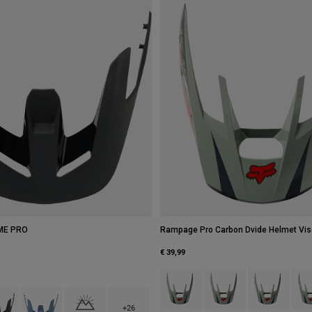
ME PRO
Rampage Pro Carbon Dvide Helmet Vis
€ 39,99
Product swatch type of Zwart.
Product swatch type of 
Product swatch
Prod
 type of Legergroen.
ct swatch type of Zwart.
Product swatch type of Zwart/Blauw.
Product swatch type of Zwart/Rood.
+26