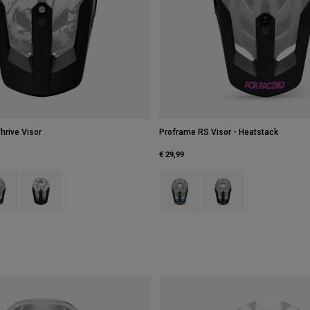
hrive Visor
Proframe RS Visor - Heatstack
€ 29,99
 type of Nootmuskaatbruin.
ct swatch type of Salie groen.
Product swatch type of Wit.
Product swatch type of Arctic Blue.
Product swatch type of D