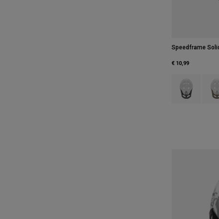
Speedframe Solid
€ 10,99
Product swatch 
Produ