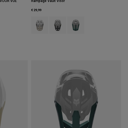
 VOOR VUE
Rampage Vault Visor
€ 29,99
Product swatch type of Krijtwit.
Product swatch type of Tinnen Grijs.
Product swatch type of Salie groen