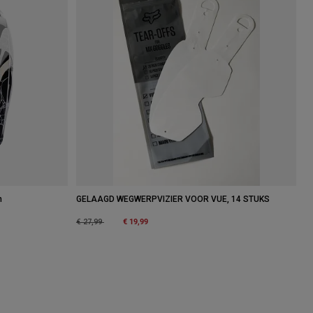
n
GELAAGD WEGWERPVIZIER VOOR VUE, 14 STUKS
Price reduced from
to
€ 19,99
€ 27,99
urple Dove.