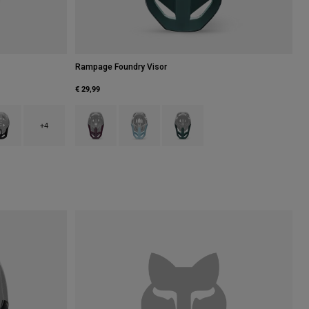
Rampage Foundry Visor
€ 29,99
d.
Zwart/Wit.
 type of Crème.
uct swatch type of Kobaltblauw.
Product swatch type of Donker kastanjebruin.
Product swatch type of Middernachtblauw.
Product swatch type of Salie groen
+4