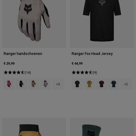
Ranger handschoenen
Ranger Fox Head Jersey
€ 29,99
€ 44,99
(14)
(9)
Product swatch type of Berry.
Product swatch type of Zwart.
Product swatch type of Bruine Suiker.
Product swatch type of Krijtwit.
Product swatch type of Zwart.
Product swatch type of Bro
Product swatch type 
Product swatch
+3
+2