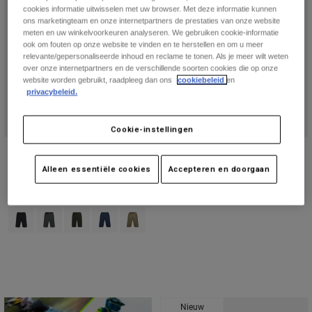
cookies informatie uitwisselen met uw browser. Met deze informatie kunnen
ons marketingteam en onze internetpartners de prestaties van onze website
meten en uw winkelvoorkeuren analyseren. We gebruiken cookie-informatie
ook om fouten op onze website te vinden en te herstellen en om u meer
relevante/gepersonaliseerde inhoud en reclame te tonen. Als je meer wilt weten
over onze internetpartners en de verschillende soorten cookies die op onze
website worden gebruikt, raadpleeg dan ons
cookiebeleid
en
privacybeleid.
Cookie-instellingen
Ranger gevoerde korte broek
Ranger Glove Foundry
Alleen essentiële cookies
Accepteren en doorgaan
€ 99,99
€ 29,99
(10)
Product swatch type of Zwart.
Product swatch type of Donkere schaduw grijs.
Product swatch type of Ivy groen.
Product swatch type of Middernachtblauw.
Product swatch type of Militair groen.
Nieuw