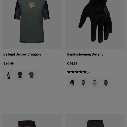
Defend Jersey Creation
Handschoenen Defend
€ 64,99
€ 44,99
Product swatch type of Blush Roze.
Product swatch type of Galaxy Blue.
Product swatch type of Salie groen.
(7)
Product swatch type of Zwart.
Product swatch type of Brui
Product swatch type o
Product swatch