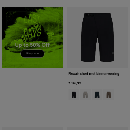
Accessories
All Accessories
Bags & Backpacks
Hats & Caps
Alles bekijken
Flexair short met binnenvoering
€ 149,99
Product swatch type of Zwart.
Product swatch type of Krijt
Product swatch type 
Product swatc