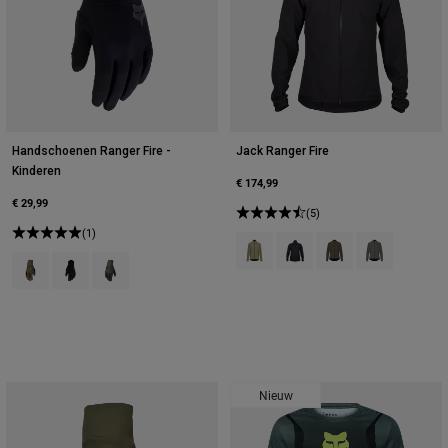
Handschoenen Ranger Fire -
Jack Ranger Fire
Kinderen
€ 174,99
€ 29,99
(5)
(1)
Product swatch type of Adobe Ro
Product swatch type of Zwa
Product swatch type o
Product swatch
Product swatch type of As.
Product swatch type of Zwart.
Product swatch type of Militair groen.
Nieuw