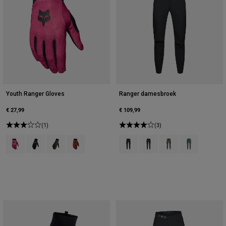
Youth Ranger Gloves
Ranger damesbroek
€ 27,99
€ 109,99
(1)
(3)
Product swatch type of Berry.
Product swatch type of Zwart.
Product swatch type of Militair groen.
Product swatch type of Amber Scarlet.
Product swatch type of Zwart.
Product swatch type of Don
Product swatch type o
Product swatch