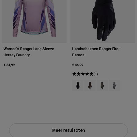
Women's Ranger Long Sleeve
Handschoenen Ranger Fire -
Jersey Foundry
Dames
€ 54,99
€ 44,99
(1)
Product swatch type of Zwart.
Product swatch type of Cac
Product swatch type o
Product swatch
Meer resultaten