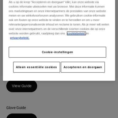
Broeken
Als u op de knop "Accepteren en doorgaan" klikt, kan onze website via
Beschermers
Helmet Guide
Broeken
cookies informatie uitwisselen met uw browser. Met deze informatie kunnen
Overhemden
ons marketingteam en onze internetpartners de prestaties van onze website
Broeken
Brillen
meten en uw winkelvoorkeuren analyseren. We gebruiken cookie-informatie
Alles bekijken
View Guide
Handschoenen
ook om fouten op onze website te vinden en te herstellen en om u meer
Socks
Korte broeken
relevante/gepersonaliseerde inhoud en reclame te tonen. Als je meer wilt weten
over onze internetpartners en de verschillende soorten cookies die op onze
Alles bekijken
Jassen
website worden gebruikt, raadpleeg dan ons
cookiebeleid
en
Jassen
Women
privacybeleid.
Racewear Guide
Protections
T-Shirts & Tops
Handschoenen
Moto
View Guide
Cookie-instellingen
Brillen
Hoodies en truien
Beschermingen
Helmen
Jassen
Alleen essentiële cookies
Accepteren en doorgaan
Sokken
Shirts
Boot Guide
Leggings & Broeken
Brillen
Pants
Tassen & Accessoires
Shirts
View Guide
Boots
Sokken
Alles bekijken
Spare parts
Beschermers
Accessoires
Gloves
Glove Guide
Youth
Brillen
Onderdelen