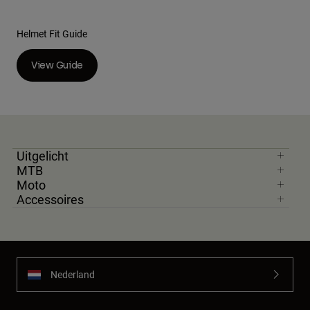
Accessories
Helmet Fit Guide
All Accessories
Bags & Backpacks
View Guide
Hats & Caps
Alles bekijken
Uitgelicht
MTB
Moto
Accessoires
Nederland