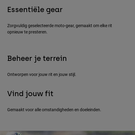
Jackets
Ontdek MTB
T-shirts
Essentiële gear
Socks
Hoodies
Alles bekijken
Product Help
Zorgvuldig geselecteerde moto-gear, gemaakt om elke rit
Alles bekijken
Ontdek MTB
Summer Sale - Last Days
MX G
opnieuw te presteren.
Moto Gear Guides
Lifestyle
Product Help
Accessoires
Helmet Care Guide
Beheer je terrein
MTB Gear Guides
Tops
Boot Care Guide
Hats & Caps
Hoodies och pullovers
Helmet Care Guide
Race
Off Road
Bags & Backpacks
Ontworpen voor jouw rit en jouw stijl.
Jackets
Socks
Broeken
Stickers
Vind jouw fit
Shorts
Other Accessories
Helmets
Boot
Boardshorts
Gemaakt voor alle omstandigheden en doeleinden.
Alles bekijken
Alles bekijken