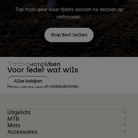
Top moto-gear waar rijders seizoen na seizoen op
vertrouwen.
Shop Best Sellers
Moto-geargidsen
Moto-atleten
Voor ieder wat wils
Alles bekijken
Alles bekijken
Heren
Dames
Heren, dames, kids en cadeaubonnen.
Uitgelicht
MTB
Moto
Accessoires