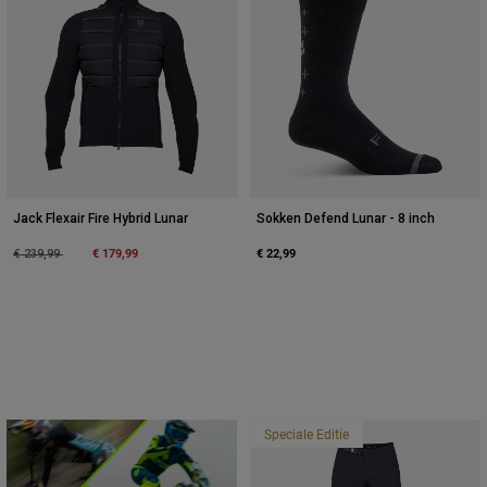
Jack Flexair Fire Hybrid Lunar
Sokken Defend Lunar - 8 inch
Price reduced from
to
€ 179,99
€ 22,99
€ 239,99
Speciale Editie