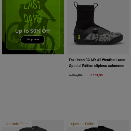
Accessories
All Accessories
Bags & Backpacks
Hats & Caps
Alles bekijken
Fox Union BOA® All Weather Lunar
Special Edition clipless schoenen
Price reduced from
to
€ 181,99
€ 259,99
Speciale Editie
Speciale Editie