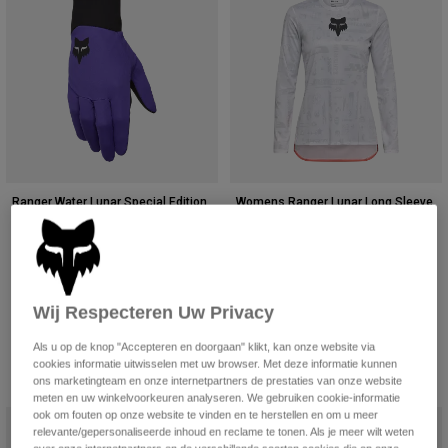
Broeken
Beschermers
Broeken
Overhemden
Broeken
Brillen
Alles bekijken
Handschoenen
Socks
Korte broeken
Alles bekijken
Jassen
Jassen
Women
Protections
T-Shirts & Tops
Handschoenen
Moto
Ranger Water Lunar Special Edition
Womens Ranger Lunar Long Sleeve
Brillen
Hoodies en truien
handschoenen
Special Edition Jersey
Beschermingen
Helmen
Jassen
Price reduced from
to
€ 29,99
Price reduced from
to
€ 45,49
€ 49,99
€ 64,99
Sokken
Shirts
Leggings & Broeken
Brillen
Pants
Wij Respecteren Uw Privacy
Tassen & Accessoires
Shirts
Boots
Sokken
Alles bekijken
Als u op de knop "Accepteren en doorgaan" klikt, kan onze website via
Spare parts
Beschermers
cookies informatie uitwisselen met uw browser. Met deze informatie kunnen
Accessoires
ons marketingteam en onze internetpartners de prestaties van onze website
Gloves
meten en uw winkelvoorkeuren analyseren. We gebruiken cookie-informatie
ook om fouten op onze website te vinden en te herstellen en om u meer
Speciale Editie
Youth
Brillen
Onderdelen
relevante/gepersonaliseerde inhoud en reclame te tonen. Als je meer wilt weten