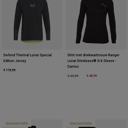
Defend Thermal Lunar Special
Shirt met driekwartmouw Ranger
Edition Jersey
Lunar Drirelease® 3/4 Sleeve -
Dames
€ 119,99
Price reduced from
to
€ 48,99
€ 69,99
Speciale Editie
Speciale Editie