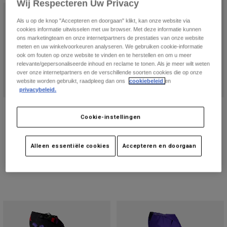
Broeken
Wij Respecteren Uw Privacy
Beschermers
Broeken
Overhemden
Als u op de knop "Accepteren en doorgaan" klikt, kan onze website via
Broeken
Brillen
cookies informatie uitwisselen met uw browser. Met deze informatie kunnen
Alles bekijken
Handschoenen
ons marketingteam en onze internetpartners de prestaties van onze website
Socks
meten en uw winkelvoorkeuren analyseren. We gebruiken cookie-informatie
Korte broeken
ook om fouten op onze website te vinden en te herstellen en om u meer
Alles bekijken
Jassen
relevante/gepersonaliseerde inhoud en reclame te tonen. Als je meer wilt weten
Jassen
Women
over onze internetpartners en de verschillende soorten cookies die op onze
website worden gebruikt, raadpleeg dan ons
cookiebeleid
en
Protections
privacybeleid.
T-Shirts & Tops
Handschoenen
Moto
Broek 360 50th Limited Edition
360 Tinebroek
Brillen
Hoodies en truien
Cookie-instellingen
Beschermingen
Helmen
€ 199,99
Price reduced from
to
€ 139,99
€ 199,99
Jassen
Sokken
Shirts
Product swatch type of Zwart.
Product swatch type of Ve
Product swatch type 
Product swatc
Leggings & Broeken
Brillen
Alleen essentiële cookies
Accepteren en doorgaan
Pants
Tassen & Accessoires
Shirts
Boots
Sokken
Alles bekijken
Spare parts
Beschermers
Accessoires
Gloves
Youth
Brillen
Onderdelen