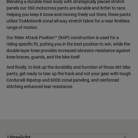
Blending a durable main body with strategically placed stretch
Accessories
panels our 360 motocross pants are durable and itchin' to race.
Helping you keep it loose and moving freely out there, these pants
All Accessories
utilize TruMotion® zonal all-way stretch fabric for a near limitless
range of motion.
Bags & Backpacks
Our Rider Attack Position™ (RAP) construction is used for a
Hats & Caps
riding-specific fit, putting you in the best position to win, while the
Alles bekijken
double-layer knee provides increased abrasion resistance against
knee braces, guards, and the bike itself.
And finally, to kick up the durability and function of those dirt bike
pants, get ready to tear up the track and not your gear with tough
Cordura® Ripstop and 600D zonal paneling, and reinforced
stitching enhanced tear resistance.
Uitgelicht