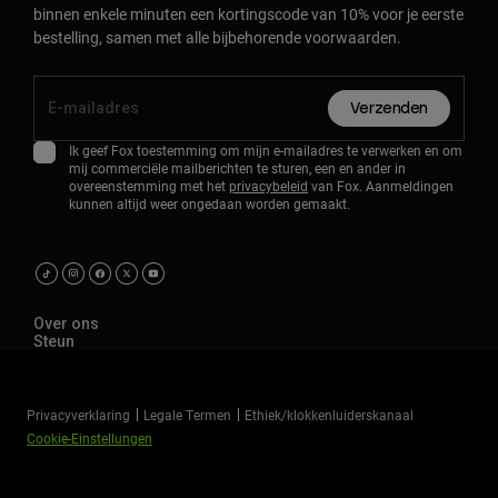
binnen enkele minuten een kortingscode van 10% voor je eerste
Accessories
bestelling, samen met alle bijbehorende voorwaarden.
All Accessories
Bags & Backpacks
Verzenden
Hats & Caps
Ik geef Fox toestemming om mijn e-mailadres te verwerken en om
mij commerciële mailberichten te sturen, een en ander in
Alles bekijken
overeenstemming met het
privacybeleid
van Fox. Aanmeldingen
kunnen altijd weer ongedaan worden gemaakt.
Over ons
Steun
Privacyverklaring
Legale Termen
Ethiek/klokkenluiderskanaal
Cookie-Einstellungen