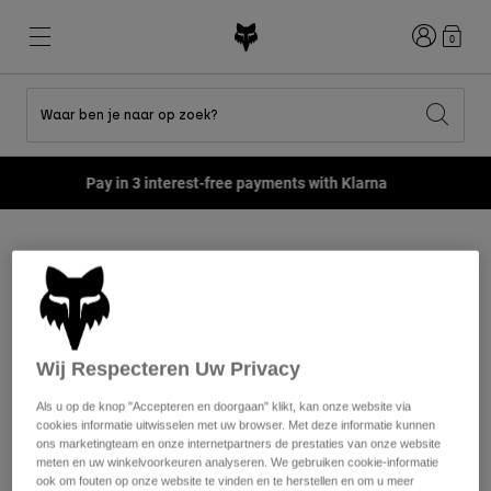
Inloggen
0
Waar ben je naar op zoek?
Shop All Sale
Nieuw en trends
Nieuw en trends
Nieuw en trends
Nieuw
Nieuw
Nieuw
Pay in 3 interest-free payments with Klarna
Best sellers
Best sellers
Best sellers
MTB
Flexair
Second Nature
Fox Lab
Second Nature
Gear Sets
Fanwear
Home
Moto
Moto Accessoires
Moto Stickers
Gear Sets
Kinderen
Keylooks
Helmen
Kinderen
Explore Lifestyle
Shoes
Motocross Stickers
Men
Shirts
Helmen
Wij Respecteren Uw Privacy
Jackets
Helmen
T-shirts
Als u op de knop "Accepteren en doorgaan" klikt, kan onze website via
Pants
Laarzen
Hoodies en fleece
cookies informatie uitwisselen met uw browser. Met deze informatie kunnen
Schoenen
Shorts
ons marketingteam en onze internetpartners de prestaties van onze website
Jassen
meten en uw winkelvoorkeuren analyseren. We gebruiken cookie-informatie
Truien
Gloves
ook om fouten op onze website te vinden en te herstellen en om u meer
1 resultaten
Filteren & Sorteren
Truien