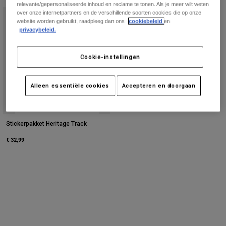
Broeken
relevante/gepersonaliseerde inhoud en reclame te tonen. Als je meer wilt weten
Beschermers
Broeken
over onze internetpartners en de verschillende soorten cookies die op onze
Overhemden
website worden gebruikt, raadpleeg dan ons
cookiebeleid
en
Broeken
Brillen
privacybeleid.
Alles bekijken
Handschoenen
Socks
Korte broeken
Cookie-instellingen
Alles bekijken
Jassen
Jassen
Women
Protections
Alleen essentiële cookies
Accepteren en doorgaan
T-Shirts & Tops
Handschoenen
Moto
Brillen
Hoodies en truien
Beschermingen
Helmen
Stickerpakket Heritage Track
Jassen
Sokken
Shirts
€ 32,99
Leggings & Broeken
Brillen
Pants
Tassen & Accessoires
Shirts
Boots
Sokken
Alles bekijken
Spare parts
Beschermers
Accessoires
Gloves
Youth
Brillen
Onderdelen