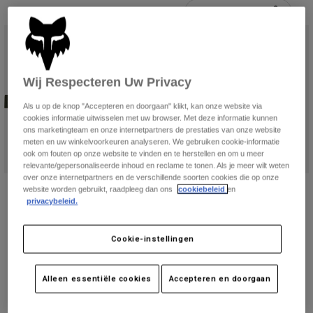
Broeken
3 resultaten
Filteren & Sorteren
Beschermers
Broeken
Overhemden
Broeken
Brillen
Alles bekijken
Handschoenen
Socks
Korte broeken
Alles bekijken
Wij Respecteren Uw Privacy
Jassen
Jassen
Women
Als u op de knop "Accepteren en doorgaan" klikt, kan onze website via
Protections
cookies informatie uitwisselen met uw browser. Met deze informatie kunnen
ons marketingteam en onze internetpartners de prestaties van onze website
T-Shirts & Tops
Handschoenen
Moto
meten en uw winkelvoorkeuren analyseren. We gebruiken cookie-informatie
Brillen
Hoodies en truien
ook om fouten op onze website te vinden en te herstellen en om u meer
Beschermingen
relevante/gepersonaliseerde inhoud en reclame te tonen. Als je meer wilt weten
Helmen
Jassen
over onze internetpartners en de verschillende soorten cookies die op onze
Sokken
GEREEDSCHAPSTAS DELUXE
HEUPTAS SLIM
Shirts
website worden gebruikt, raadpleeg dan ons
cookiebeleid
en
Leggings & Broeken
Brillen
CAMO TOOL PACK
privacybeleid.
€ 44,99
Pants
Tassen & Accessoires
Shirts
€ 69,99
(10)
Boots
Sokken
Cookie-instellingen
Alles bekijken
Spare parts
Beschermers
Accessoires
Gloves
Alleen essentiële cookies
Accepteren en doorgaan
Youth
Brillen
Onderdelen