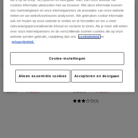
Broeken
cookies informatie uitwisselen met uw browser. Met deze informatie kunnen
Beschermers
Broeken
Speciale Editie
Speciale Editie
Overhemden
ons marketingteam en onze internetpartners de prestaties van onze website
Broeken
Brillen
meten en uw winkelvoorkeuren analyseren. We gebruiken cookie-informatie
Alles bekijken
ook om fouten op onze website te vinden en te herstellen en om u meer
Handschoenen
Socks
relevante/gepersonaliseerde inhoud en reclame te tonen. Als je meer wilt weten
Korte broeken
over onze internetpartners en de verschillende soorten cookies die op onze
Alles bekijken
Jassen
website worden gebruikt, raadpleeg dan ons
cookiebeleid
en
privacybeleid.
Jassen
Women
Protections
T-Shirts & Tops
Handschoenen
Cookie-instellingen
Moto
Brillen
Hoodies en truien
Beschermingen
Helmen
Fox Union BOA® All Weather Lunar
Fox Union BOA® All Weather Lunar
Alleen essentiële cookies
Accepteren en doorgaan
Jassen
Sokken
Special Edition clipless schoenen
Special Edition Flat Shoes
Shirts
Leggings & Broeken
Brillen
Price reduced from
to
€ 181,99
Price reduced from
to
€ 167,99
€ 259,99
€ 239,99
Pants
Tassen & Accessoires
Shirts
(1)
Boots
Sokken
Alles bekijken
Spare parts
Beschermers
Accessoires
Gloves
Youth
Brillen
Onderdelen