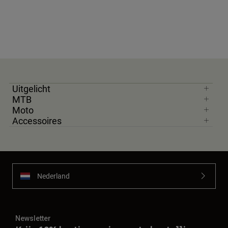
Accessories
All Accessories
Bags & Backpacks
Hats & Caps
Alles bekijken
Uitgelicht
MTB
Moto
Accessoires
Nederland
Newsletter