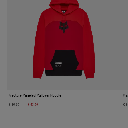
Fracture Paneled Pullover Hoodie
Fra
Price reduced from
to
€ 53,99
Pri
€ 89,99
€ 8