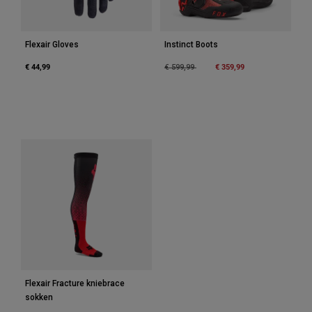
Flexair Gloves
Instinct Boots
€ 44,99
Price reduced from
to
€ 359,99
€ 599,99
Flexair Fracture kniebrace
sokken