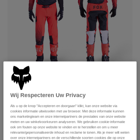
Broeken
Beschermers
Broeken
Overhemden
Broeken
Brillen
Alles bekijken
Handschoenen
Socks
Korte broeken
Alles bekijken
Jassen
Jassen
Women
Protections
T-Shirts & Tops
Handschoenen
Moto
Brillen
Hoodies en truien
Beschermingen
Helmen
Jassen
Flexair Fracture — Fluorescent Red
Sokken
Shirts
Leggings & Broeken
Brillen
Complete the set
with the lifestyle collection.
Pants
Wij Respecteren Uw Privacy
Tassen & Accessoires
Shirts
Boots
Sokken
Als u op de knop "Accepteren en doorgaan" klikt, kan onze website via
Alles bekijken
cookies informatie uitwisselen met uw browser. Met deze informatie kunnen
Spare parts
Beschermers
Available in 4 colors:
ons marketingteam en onze internetpartners de prestaties van onze website
Accessoires
meten en uw winkelvoorkeuren analyseren. We gebruiken cookie-informatie
Gloves
ook om fouten op onze website te vinden en te herstellen en om u meer
Youth
relevante/gepersonaliseerde inhoud en reclame te tonen. Als je meer wilt weten
Brillen
Onderdelen
over onze internetpartners en de verschillende soorten cookies die op onze