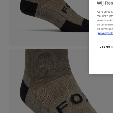
Wij Re
Als u op de 
Met deze inf
winkelvoorke
en om u meer
en de versch
privacybele
Cookie-i