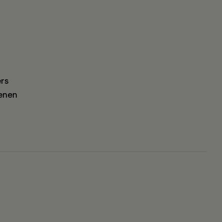
rs
enen