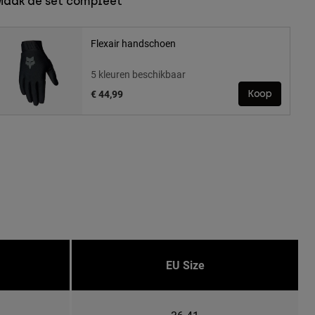
Maak de set compleet
Flexair handschoen
5 kleuren beschikbaar
€ 44,99
Koop
EU Size