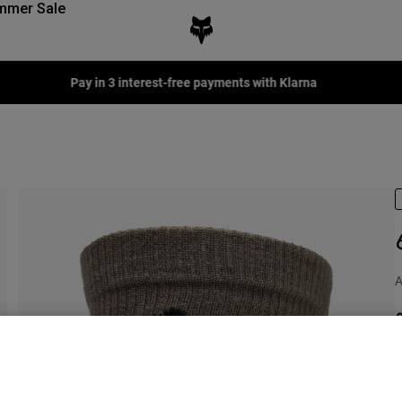
mmer Sale
Fox LAB Capsule Collection -
Shop now
A
€