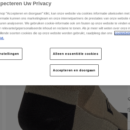
specteren Uw Privacy
knop "Accepteren en doorgaan" klikt, kan onze website via cookies informatie uitwisselen me
ormatie kunnen ons marketingteam en onze internetpartners de prestaties van onze website
uren analyseren. We gebruiken cookie-informatie ook om fouten op onze website te vinden en
 relevante/gepersonaliseerde inhoud en reclame te tonen. Als je meer wilt weten over onze i
illende soorten cookies die op onze website worden gebruikt, raadpleeg dan ons
cookiebel
K
id.
nstellingen
Alleen essentiële cookies
Accepteren en doorgaan