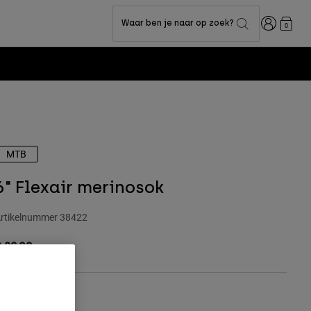
Inloggen
Waar ben je naar op zoek?
0
MTB
6" Flexair merinosok
rtikelnummer
38422
 29,99
Matentabel