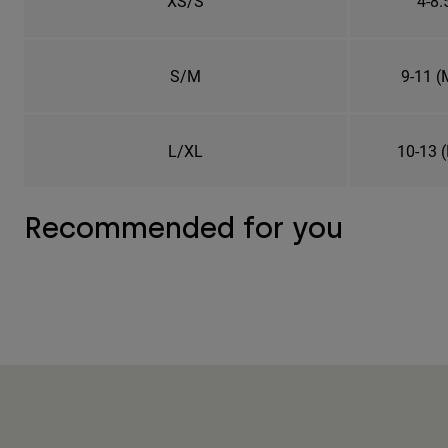
XS/S
4-8.
S/M
9-11 (
L/XL
10-13 
Recommended for you