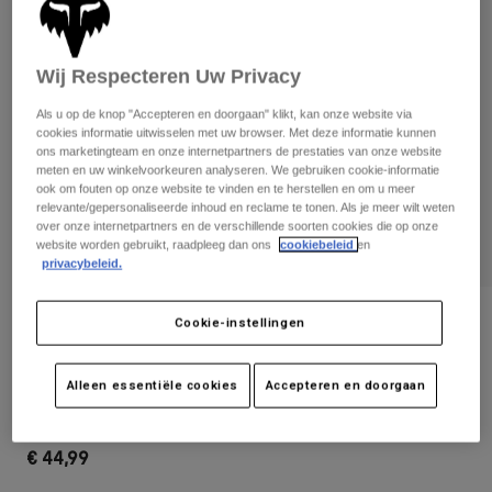
Broeken
Beschermers
Broeken
Overhemden
Broeken
Brillen
Alles bekijken
Wij Respecteren Uw Privacy
Handschoenen
Socks
Korte broeken
Als u op de knop "Accepteren en doorgaan" klikt, kan onze website via
Alles bekijken
Jassen
cookies informatie uitwisselen met uw browser. Met deze informatie kunnen
ons marketingteam en onze internetpartners de prestaties van onze website
Jassen
Women
meten en uw winkelvoorkeuren analyseren. We gebruiken cookie-informatie
Protections
ook om fouten op onze website te vinden en te herstellen en om u meer
T-Shirts & Tops
Handschoenen
relevante/gepersonaliseerde inhoud en reclame te tonen. Als je meer wilt weten
Moto
over onze internetpartners en de verschillende soorten cookies die op onze
Brillen
Hoodies en truien
website worden gebruikt, raadpleeg dan ons
cookiebeleid
en
Beschermingen
Helmen
privacybeleid.
Jassen
Sokken
Shirts
Leggings & Broeken
Brillen
Beoordelingen
Cookie-instellingen
Pants
Tassen & Accessoires
Shirts
Bril Main X Clear Lens
Boots
Sokken
Alles bekijken
Alleen essentiële cookies
Accepteren en doorgaan
Spare parts
Beschermers
Artikelnummer
32988
Accessoires
Gloves
€ 44,99
Youth
Brillen
Onderdelen