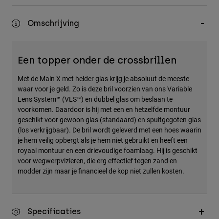
Accessories
Omschrijving
All Accessories
Bags & Backpacks
Een topper onder de crossbrillen
Hats & Caps
Alles bekijken
Met de Main X met helder glas krijg je absoluut de meeste
waar voor je geld. Zo is deze bril voorzien van ons Variable
Lens System™ (VLS™) en dubbel glas om beslaan te
voorkomen. Daardoor is hij met een en hetzelfde montuur
geschikt voor gewoon glas (standaard) en spuitgegoten glas
(los verkrijgbaar). De bril wordt geleverd met een hoes waarin
je hem veilig opbergt als je hem niet gebruikt en heeft een
royaal montuur en een drievoudige foamlaag. Hij is geschikt
voor wegwerpvizieren, die erg effectief tegen zand en
modder zijn maar je financieel de kop niet zullen kosten.
Specificaties