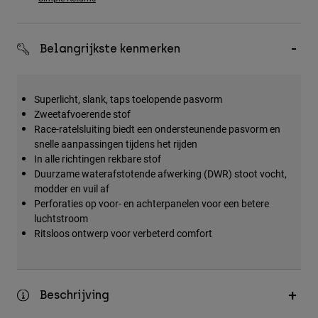
Accessories
All Accessories
Belangrijkste kenmerken
Bags & Backpacks
Hats & Caps
Superlicht, slank, taps toelopende pasvorm
Alles bekijken
Zweetafvoerende stof
Race-ratelsluiting biedt een ondersteunende pasvorm en
snelle aanpassingen tijdens het rijden
In alle richtingen rekbare stof
Duurzame waterafstotende afwerking (DWR) stoot vocht,
modder en vuil af
Perforaties op voor- en achterpanelen voor een betere
luchtstroom
Ritsloos ontwerp voor verbeterd comfort
Beschrijving