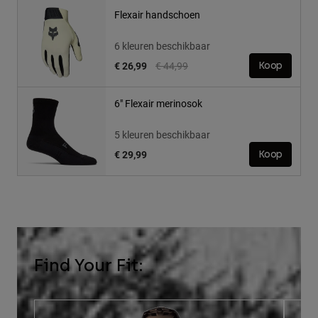
Flexair handschoen
6 kleuren beschikbaar
Price reduced from
to
€ 26,99
€ 44,99
Koop
6" Flexair merinosok
5 kleuren beschikbaar
€ 29,99
Koop
Find Your Fit: