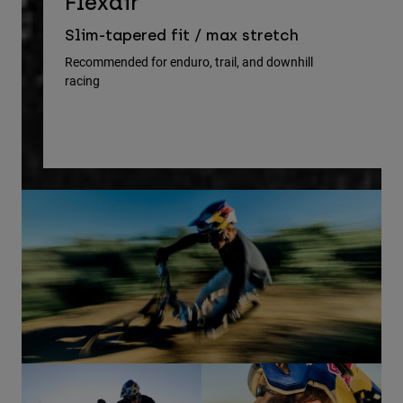
D
Flexair
Re
Slim-tapered fit / max stretch
gu
Recommended for enduro, trail, and downhill
racing
Rec