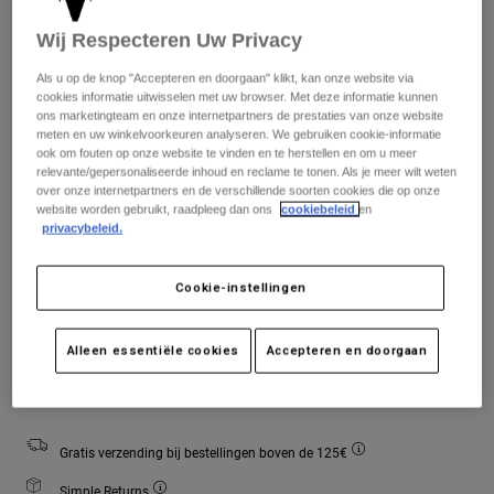
Jackets
Ontdek MTB
T-shirts
Wij Respecteren Uw Privacy
Socks
Hoodies
Matentabel
Alles bekijken
Als u op de knop "Accepteren en doorgaan" klikt, kan onze website via
Product Help
Alles bekijken
Ontdek MTB
cookies informatie uitwisselen met uw browser. Met deze informatie kunnen
ons marketingteam en onze internetpartners de prestaties van onze website
28
30
32
34
36
38
meten en uw winkelvoorkeuren analyseren. We gebruiken cookie-informatie
Moto Gear Guides
ook om fouten op onze website te vinden en te herstellen en om u meer
Lifestyle
Product Help
relevante/gepersonaliseerde inhoud en reclame te tonen. Als je meer wilt weten
Accessoires
Helmet Care Guide
over onze internetpartners en de verschillende soorten cookies die op onze
Kleur -
Zwart
website worden gebruikt, raadpleeg dan ons
cookiebeleid
en
MTB Gear Guides
Tops
Boot Care Guide
Hats & Caps
privacybeleid.
Hoodies och pullovers
Helmet Care Guide
Bags & Backpacks
Jackets
Cookie-instellingen
Socks
geselecteerd
Broeken
Stickers
Alleen essentiële cookies
Accepteren en doorgaan
Shorts
Aan winkelwagen toevoegen
Other Accessories
Boardshorts
Alles bekijken
Alles bekijken
Gratis verzending bij bestellingen boven de 125€
Simple Returns