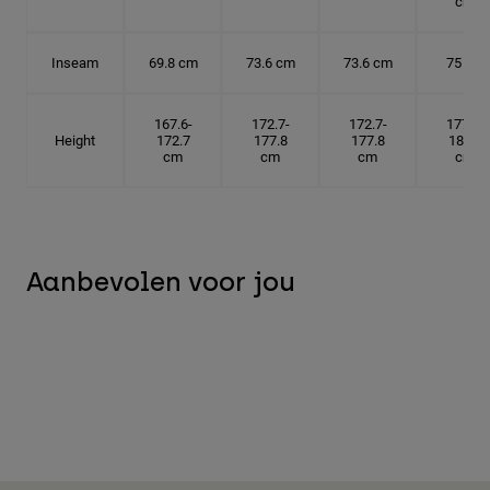
cm
Inseam
69.8 cm
73.6 cm
73.6 cm
75 cm
167.6-
172.7-
172.7-
177.8-
Height
172.7
177.8
177.8
182.9
cm
cm
cm
cm
Aanbevolen voor jou