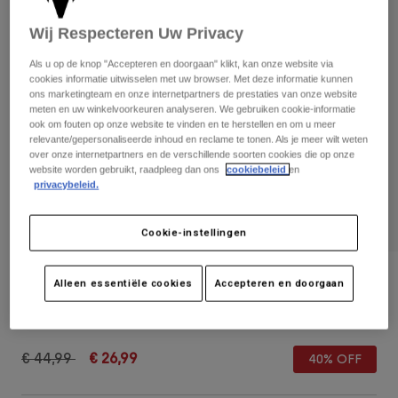
Broeken
Beschermers
Broeken
Overhemden
Wij Respecteren Uw Privacy
Broeken
Brillen
Alles bekijken
Handschoenen
Als u op de knop "Accepteren en doorgaan" klikt, kan onze website via
Socks
cookies informatie uitwisselen met uw browser. Met deze informatie kunnen
Korte broeken
ons marketingteam en onze internetpartners de prestaties van onze website
Alles bekijken
Jassen
meten en uw winkelvoorkeuren analyseren. We gebruiken cookie-informatie
Jassen
ook om fouten op onze website te vinden en te herstellen en om u meer
Women
relevante/gepersonaliseerde inhoud en reclame te tonen. Als je meer wilt weten
Protections
over onze internetpartners en de verschillende soorten cookies die op onze
T-Shirts & Tops
Handschoenen
Moto
website worden gebruikt, raadpleeg dan ons
cookiebeleid
en
privacybeleid.
Brillen
Hoodies en truien
Beschermingen
Helmen
Jassen
Cookie-instellingen
Sokken
Shirts
Leggings & Broeken
Brillen
Pants
Tassen & Accessoires
Fox Shadow Snapback Hat
Shirts
Alleen essentiële cookies
Accepteren en doorgaan
Boots
Sokken
Alles bekijken
Artikelnummer
38464-D17-OS
Spare parts
Beschermers
Accessoires
Gloves
Price reduced from
to
€ 44,99
€ 26,99
40% OFF
Youth
Brillen
Onderdelen