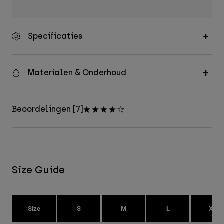
Specificaties
Materialen & Onderhoud
Beoordelingen [7]
Size Guide
Size
S
M
L
XL