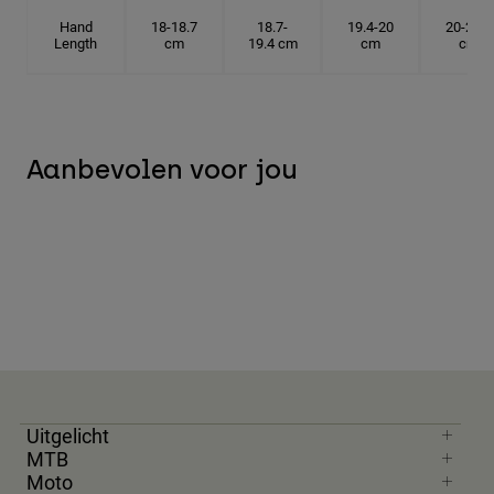
Hand
18-18.7
18.7-
19.4-20
20-20.6
Length
cm
19.4 cm
cm
cm
Aanbevolen voor jou
Uitgelicht
MTB
Moto