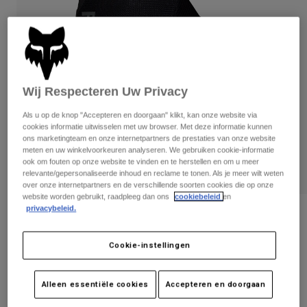
Broeken
Beschermers
Broeken
Overhemden
Broeken
Brillen
Alles bekijken
Handschoenen
Socks
Korte broeken
Alles bekijken
Jassen
Wij Respecteren Uw Privacy
Jassen
Women
Protections
Als u op de knop "Accepteren en doorgaan" klikt, kan onze website via
cookies informatie uitwisselen met uw browser. Met deze informatie kunnen
T-Shirts & Tops
Handschoenen
Moto
ons marketingteam en onze internetpartners de prestaties van onze website
Brillen
meten en uw winkelvoorkeuren analyseren. We gebruiken cookie-informatie
Hoodies en truien
ook om fouten op onze website te vinden en te herstellen en om u meer
Beschermingen
Helmen
Jassen
relevante/gepersonaliseerde inhoud en reclame te tonen. Als je meer wilt weten
Sokken
Shirts
over onze internetpartners en de verschillende soorten cookies die op onze
Leggings & Broeken
Brillen
website worden gebruikt, raadpleeg dan ons
cookiebeleid
en
Pants
privacybeleid.
Tassen & Accessoires
Shirts
Beoordelingen
Boots
Sokken
Alles bekijken
Ranger Gel Short Finger Gloves
Cookie-instellingen
Spare parts
Beschermers
Accessoires
Gloves
Artikelnummer
33608
Alleen essentiële cookies
Accepteren en doorgaan
Youth
Brillen
Onderdelen
€ 29,99