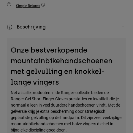
Accessories
Simple Returns
All Accessories
Beschrijving
Bags & Backpacks
Hats & Caps
Alles bekijken
Onze bestverkopende
mountainbikehandschoenen
met gelvulling en knokkel-
lange vingers
Net als alle producten in de Ranger-collectie bieden de
Ranger Gel Short Finger Gloves prestaties en kwaliteit die je
normaal alleen in veel duurdere handschoenen vindt. Met de
gelversie krijg je extra bescherming door strategisch
geplaatste gelvulling op de handpalm. Dit zijn zeer veelzijdige
mountainbikehandschoenen met halve vingers die het in
bijna elke discipline goed doen.