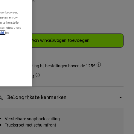
t uw browser.
 meten en uw
 te herstellen
nternetpartners
geselecteerd
eid
en
Aan winkelwagen toevoegen
Gratis verzending bij bestellingen boven de 125€
Simple Returns
Belangrijkste kenmerken
Verstelbare snapback-sluiting
Truckerpet met schuimfront