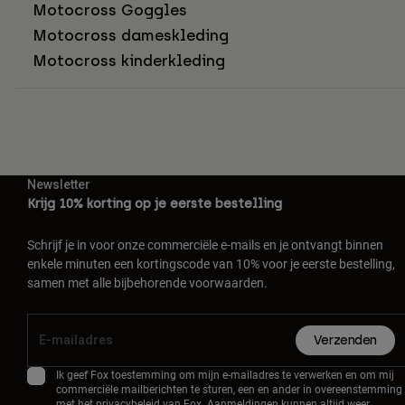
Motocross Goggles
Motocross dameskleding
Motocross kinderkleding
Newsletter
Krijg 10% korting op je eerste bestelling
Schrijf je in voor onze commerciële e-mails en je ontvangt binnen
enkele minuten een kortingscode van 10% voor je eerste bestelling,
samen met alle bijbehorende voorwaarden.
Verzenden
Ik geef Fox toestemming om mijn e-mailadres te verwerken en om mij
commerciële mailberichten te sturen, een en ander in overeenstemming
met het
privacybeleid
van Fox. Aanmeldingen kunnen altijd weer