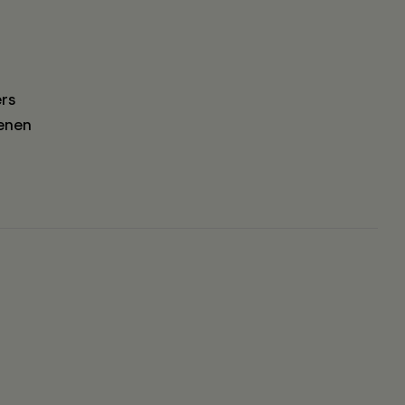
rs
enen