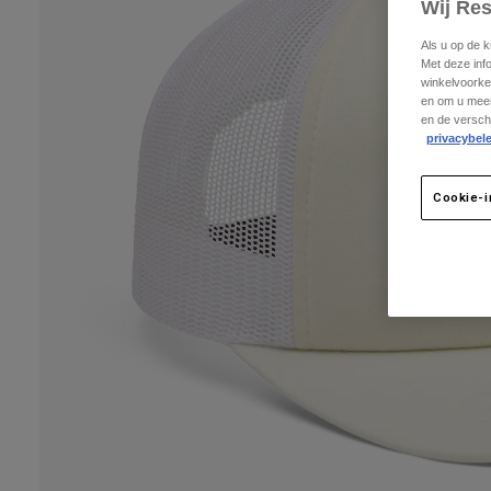
Wij Re
Als u op de 
Met deze inf
winkelvoorke
en om u meer
en de versch
privacybele
Cookie-i