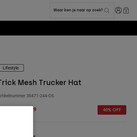
Inloggen
Waar ben je naar op zoek?
0
Lifestyle
Trick Mesh Trucker Hat
rtikelnummer
38471-244-OS
rice reduced from
to
 29,99
€ 17,99
40% OFF
leur -
Gebroken wit