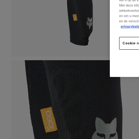
Als u op de 
Met deze inf
winkelvoorke
en om u meer
en de versch
privacybele
Cookie-i