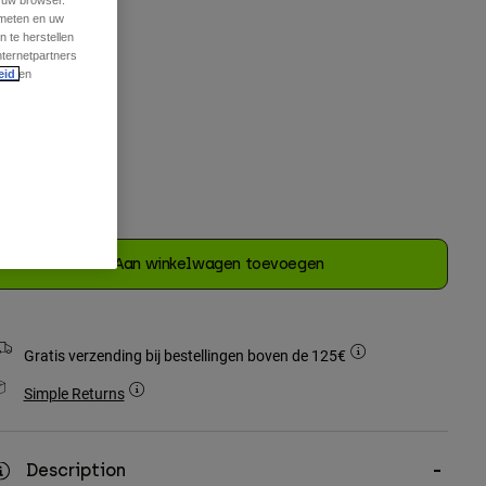
t uw browser.
 meten en uw
Één Maat
 te herstellen
nternetpartners
geselecteerd
eid
en
leur -
Zwart
geselecteerd
Aan winkelwagen toevoegen
Gratis verzending bij bestellingen boven de 125€
Simple Returns
Description