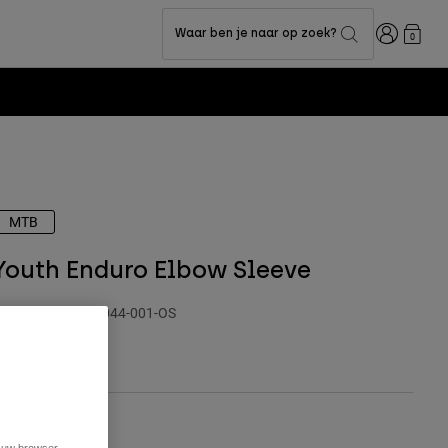
Inloggen
Waar ben je naar op zoek?
0
p now
MTB
Youth Enduro Elbow Sleeve
rtikelnummer
38044-001-OS
 54,99