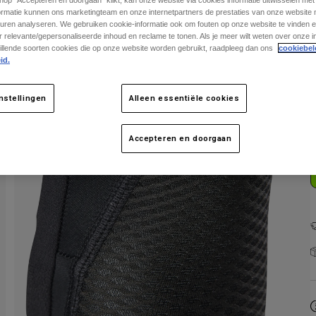
knop "Accepteren en doorgaan" klikt, kan onze website via cookies informatie uitwisselen me
ormatie kunnen ons marketingteam en onze internetpartners de prestaties van onze website
uren analyseren. We gebruiken cookie-informatie ook om fouten op onze website te vinden en
 relevante/gepersonaliseerde inhoud en reclame te tonen. Als je meer wilt weten over onze i
illende soorten cookies die op onze website worden gebruikt, raadpleeg dan ons
cookiebel
id.
K
nstellingen
Alleen essentiële cookies
Accepteren en doorgaan