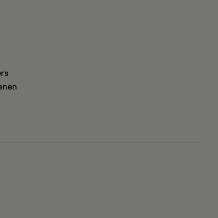
rs
enen