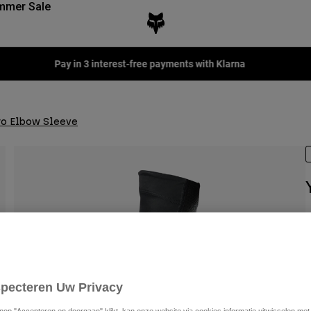
mmer Sale
Fox LAB Capsule Collection -
Sho
ro Elbow Sleeve
A
€
specteren Uw Privacy