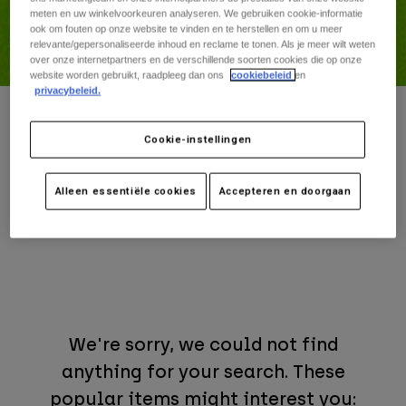
Broeken
Up to 50% Off
meten en uw winkelvoorkeuren analyseren. We gebruiken cookie-informatie
Beschermers
Broeken
ook om fouten op onze website te vinden en te herstellen en om u meer
Overhemden
Get ready to embrace the heat in style with amazing discounts
Broeken
relevante/gepersonaliseerde inhoud en reclame te tonen. Als je meer wilt weten
Brillen
on MTB, MX and Lifestyle must-have summer essentials.
Alles bekijken
over onze internetpartners en de verschillende soorten cookies die op onze
Handschoenen
Socks
website worden gebruikt, raadpleeg dan ons
cookiebeleid
en
Korte broeken
privacybeleid.
Alles bekijken
Jassen
Jassen
Home
Sale
Moto
Jackets
Women
Cookie-instellingen
Protections
T-Shirts & Tops
Handschoenen
Moto
Alleen essentiële cookies
Accepteren en doorgaan
Sale Motocross Jackets
Brillen
Hoodies en truien
Beschermingen
Helmen
Jassen
Sokken
Shirts
Leggings & Broeken
Brillen
Pants
Tassen & Accessoires
Shirts
Boots
Sokken
Alles bekijken
Spare parts
Beschermers
We're sorry, we could not find
Accessoires
Gloves
anything for your search. These
Youth
Brillen
Onderdelen
popular items might interest you: