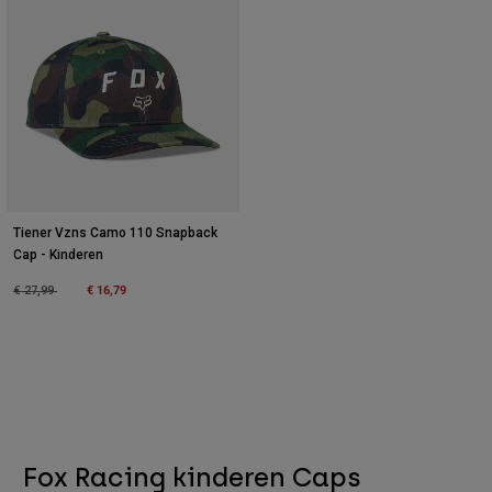
Tiener Vzns Camo 110 Snapback
Cap - Kinderen
Price reduced from
to
€ 16,79
€ 27,99
Fox Racing kinderen Caps