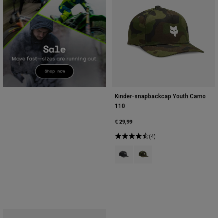
Kinder-snapbackcap Youth Camo
110
€ 29,99
(4)
Product swatch type of Zwart Ca
Product swatch type of Gr