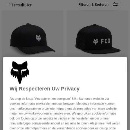
Broeken
11 resultaten
Filteren & Sorteren
Beschermers
Broeken
Overhemden
Broeken
Brillen
Alles bekijken
Handschoenen
Socks
Korte broeken
Alles bekijken
Jassen
Jassen
Women
Protections
T-Shirts & Tops
Handschoenen
Moto
Brillen
Hoodies en truien
Beschermingen
Helmen
Jassen
Sokken
Kinder-snapbackcap Youth Legacy
Kindersnapback Youth Absolute
Shirts
Leggings & Broeken
Brillen
110
Mesh
Pants
Wij Respecteren Uw Privacy
Tassen & Accessoires
Shirts
€ 29,99
€ 29,99
Boots
Sokken
Als u op de knop "Accepteren en doorgaan" klikt, kan onze website via
Alles bekijken
(5)
(4)
cookies informatie uitwisselen met uw browser. Met deze informatie kunnen
Spare parts
Beschermers
ons marketingteam en onze internetpartners de prestaties van onze website
Product swatch type of Zwart.
Product swatch type of Zwart.
Product swatch type of Vuurrood.
Product swatch type of Middernachtblauw.
Product swatch type of Zwart.
Product swatch type of Wolk
Product swatch type 
Product swatch 
Product
Accessoires
+3
meten en uw winkelvoorkeuren analyseren. We gebruiken cookie-informatie
Gloves
ook om fouten op onze website te vinden en te herstellen en om u meer
Youth
Brillen
relevante/gepersonaliseerde inhoud en reclame te tonen. Als je meer wilt weten
Onderdelen
over onze internetpartners en de verschillende soorten cookies die op onze