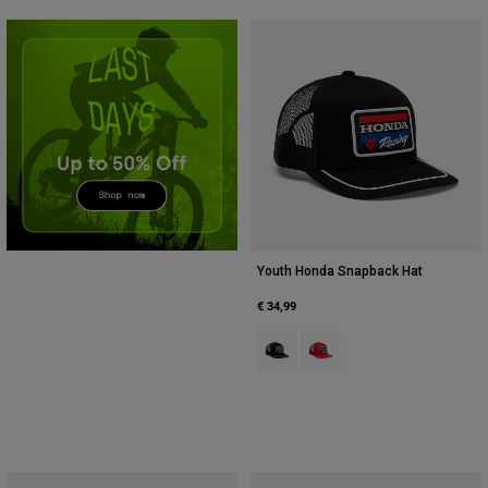
Accessories
All Accessories
Bags & Backpacks
Hats & Caps
Alles bekijken
Youth Honda Snapback Hat
€ 34,99
Product swatch type of Zwart.
Product swatch type of Roo