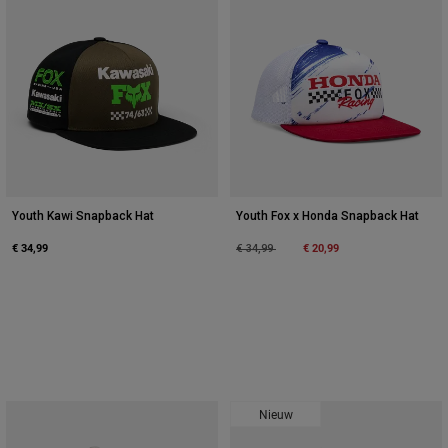
Youth Kawi Snapback Hat
Youth Fox x Honda Snapback Hat
€ 34,99
Price reduced from
to
€ 20,99
€ 34,99
Nieuw