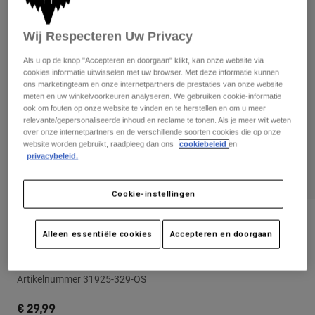
Broeken
Beschermers
Broeken
Overhemden
Broeken
Wij Respecteren Uw Privacy
Brillen
Alles bekijken
Handschoenen
Socks
Als u op de knop "Accepteren en doorgaan" klikt, kan onze website via
Korte broeken
cookies informatie uitwisselen met uw browser. Met deze informatie kunnen
Alles bekijken
Jassen
ons marketingteam en onze internetpartners de prestaties van onze website
meten en uw winkelvoorkeuren analyseren. We gebruiken cookie-informatie
Jassen
Women
ook om fouten op onze website te vinden en te herstellen en om u meer
Protections
relevante/gepersonaliseerde inhoud en reclame te tonen. Als je meer wilt weten
T-Shirts & Tops
Handschoenen
over onze internetpartners en de verschillende soorten cookies die op onze
Moto
website worden gebruikt, raadpleeg dan ons
cookiebeleid
en
Brillen
Hoodies en truien
privacybeleid.
Beschermingen
Helmen
Jassen
Sokken
Shirts
Cookie-instellingen
Leggings & Broeken
Brillen
Pants
Tassen & Accessoires
Shirts
Beoordelingen
Boots
Sokken
Alleen essentiële cookies
Accepteren en doorgaan
Alles bekijken
Kinder-snapbackcap Youth Legacy 110
Spare parts
Beschermers
Accessoires
Gloves
Artikelnummer
31925-329-OS
Youth
Brillen
Onderdelen
€ 29,99