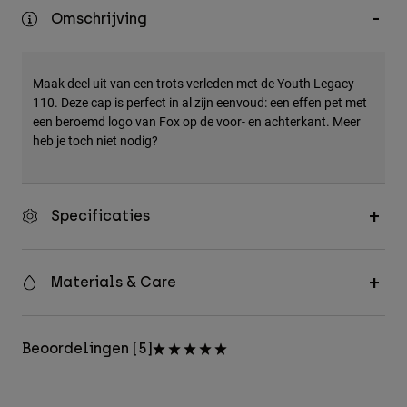
Accessories
Omschrijving
All Accessories
Maak deel uit van een trots verleden met de Youth Legacy
Bags & Backpacks
110. Deze cap is perfect in al zijn eenvoud: een effen pet met
Hats & Caps
een beroemd logo van Fox op de voor- en achterkant. Meer
Alles bekijken
heb je toch niet nodig?
Specificaties
Materials & Care
Beoordelingen [5]