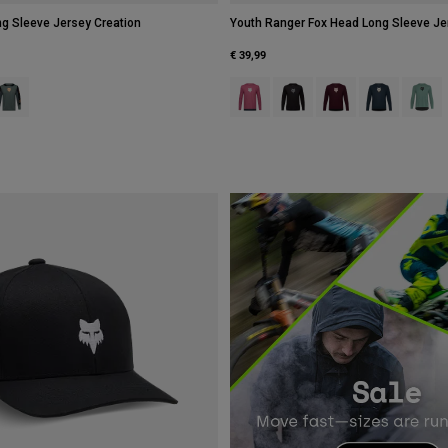
g Sleeve Jersey Creation
Youth Ranger Fox Head Long Sleeve Je
€ 39,99
type of Blush Roze.
swatch type of Galaxy Blue.
roduct swatch type of Salie groen.
Product swatch type of Berry.
Product swatch type of Zwar
Product swatch type 
Product swatch
Product