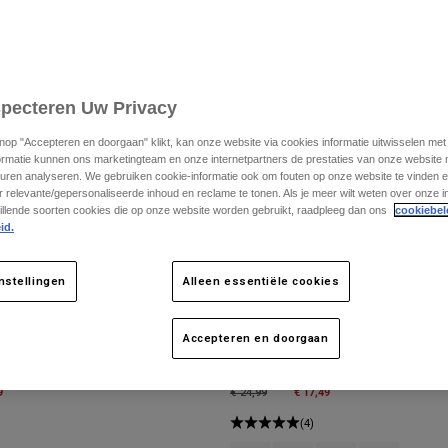
specteren Uw Privacy
knop "Accepteren en doorgaan" klikt, kan onze website via cookies informatie uitwisselen me
ormatie kunnen ons marketingteam en onze internetpartners de prestaties van onze website
uren analyseren. We gebruiken cookie-informatie ook om fouten op onze website te vinden en
 relevante/gepersonaliseerde inhoud en reclame te tonen. Als je meer wilt weten over onze i
illende soorten cookies die op onze website worden gebruikt, raadpleeg dan ons
cookiebel
id.
nstellingen
Alleen essentiële cookies
Accepteren en doorgaan
uth Absolute
Kinder-T-shirt Youth Fox Legacy
m
9
Price reduced from
to
€ 17,49
€ 24,99
(4)