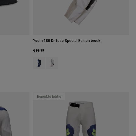
Youth 180 Diffuse Special Edition broek
€ 99,99
Product swatch type of Bosbes.
Product swatch type of Wit.
Grijs.
of Vuurrood.
 type of Ijzig blauw.
 swatch type of Middernachtblauw.
Beperkte Editie