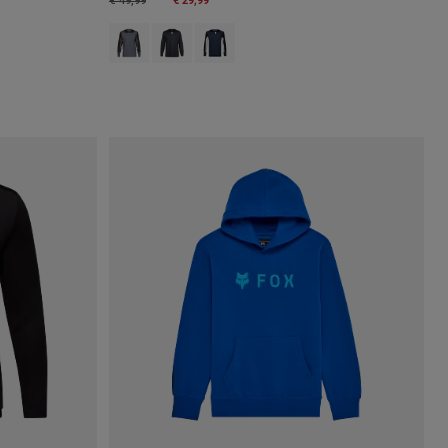
€ 49,99
Product swatch type of Arctic Blue.
Product swatch type of Zwart.
Product swatch type of Galaxy Blue.