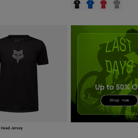
 type of Blauw.
swatch type of Heide Grafietgrijs.
Product swatch type of Zwart.
Product swatch type of Bla
Product swatch type 
Product swatch
x Head Jersey