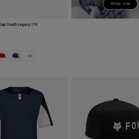
cap Youth Legacy 110
type of Zwart.
swatch type of Zwart.
roduct swatch type of Vuurrood.
Product swatch type of Middernachtblauw.
+3