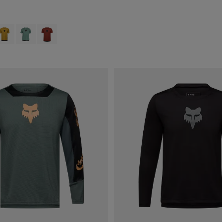
type of Berry.
swatch type of Zwart.
roduct swatch type of Brons.
Product swatch type of Dennengroen.
Product swatch type of Amber Scarlet.