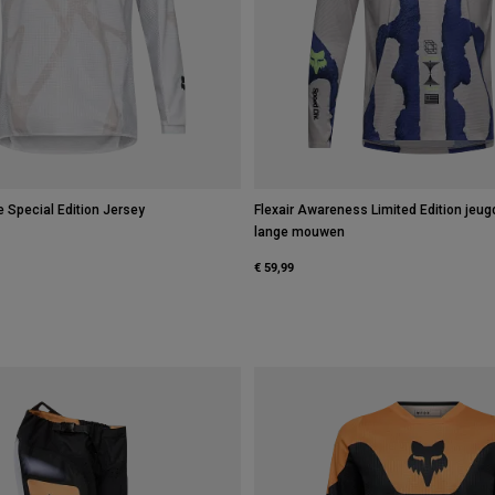
 Special Edition Jersey
Flexair Awareness Limited Edition jeug
lange mouwen
€ 59,99
 type of Bosbes.
swatch type of Wit.