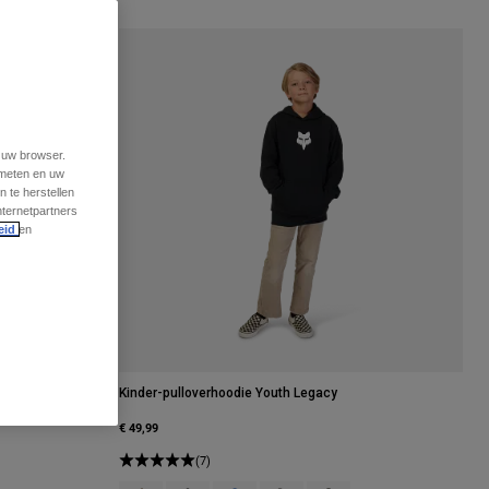
t uw browser.
 meten en uw
 te herstellen
nternetpartners
eid
en
Kinder-pulloverhoodie Youth Legacy
€ 49,99
(7)