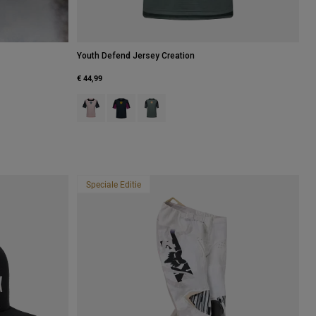
Youth Defend Jersey Creation
€ 44,99
Product swatch type of Blush Roze.
Product swatch type of Galaxy Blue.
Product swatch type of Salie groen.
Speciale Editie