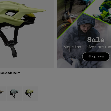
Backfade helm
type of Brons.
ct swatch type of Crème.
Product swatch type of Donkerblauw.
Product swatch type of Limoengroen.