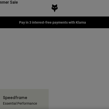
mmer Sale
Pay in 3 interest-free payments with Klarna
Speedframe
Essential Performance