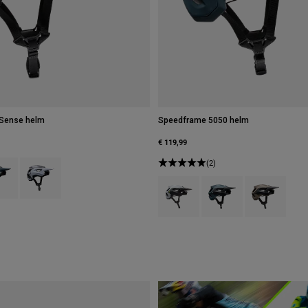
 Sense helm
Speedframe 5050 helm
€ 119,99
type of Suikerspin Roze.
ct swatch type of Galaxy Blue.
Product swatch type of Wit.
(2)
Product swatch type of Zwart/Wit.
Product swatch type of 
Product swatc