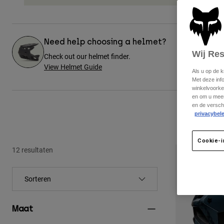
Need help choosing a helmet?
Wij Re
Check out our helmet finder.
View Helmet Guide
Als u op de 
Met deze inf
winkelvoorke
en om u meer
en de versch
privacybele
Cookie-i
12 resultaten
Maat