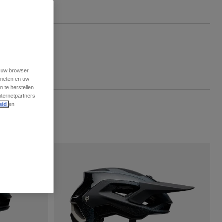
t uw browser.
 meten en uw
 te herstellen
nternetpartners
eid
en