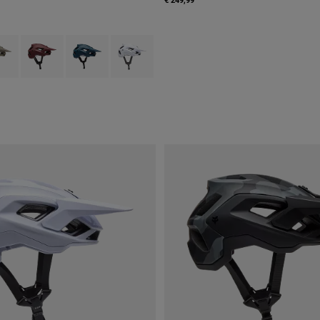
type of Zwart.
ct swatch type of Militair groen.
Product swatch type of Roestbruin.
Product swatch type of Schemerblauw.
Product swatch type of Wit.