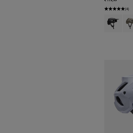
(4)
Product swatch 
Produ