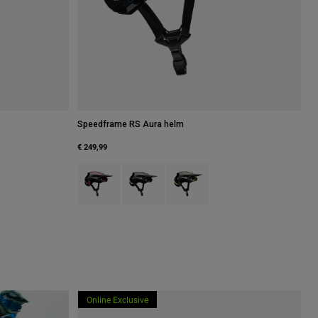
Speedframe RS Aura helm
€ 249,99
Product swatch type of Berry.
Product swatch type of Galaxy Blue.
Product swatch type of Limoengro
Kobaltblauw.
h type of Nootmuskaatbruin.
Online Exclusive