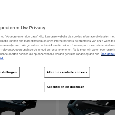
specteren Uw Privacy
knop "Accepteren en doorgaan" klikt, kan onze website via cookies informatie uitwisselen me
ormatie kunnen ons marketingteam en onze internetpartners de prestaties van onze website
uren analyseren. We gebruiken cookie-informatie ook om fouten op onze website te vinden en
 relevante/gepersonaliseerde inhoud en reclame te tonen. Als je meer wilt weten over onze i
illende soorten cookies die op onze website worden gebruikt, raadpleeg dan ons
cookiebel
id.
nstellingen
Alleen essentiële cookies
Accepteren en doorgaan