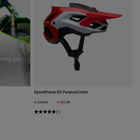
Speedframe RS Paranoid helm
Price reduced from
to
€ 187,49
€ 249,99
(1)