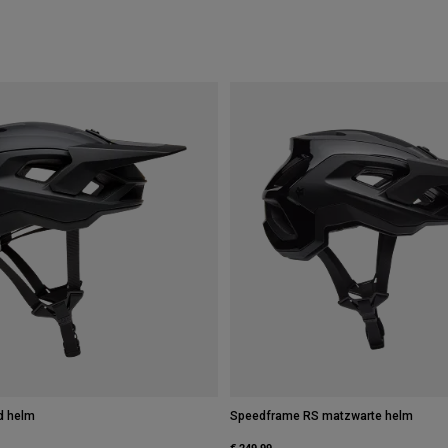
d helm
Speedframe RS matzwarte helm
€ 249,99