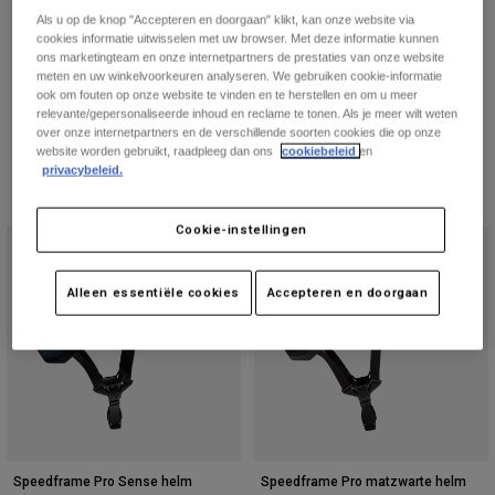
Broeken
Als u op de knop "Accepteren en doorgaan" klikt, kan onze website via
Beschermers
Broeken
Overhemden
cookies informatie uitwisselen met uw browser. Met deze informatie kunnen
Need help choosing a helmet?
Broeken
Brillen
ons marketingteam en onze internetpartners de prestaties van onze website
Alles bekijken
meten en uw winkelvoorkeuren analyseren. We gebruiken cookie-informatie
Handschoenen
Check out our helmet finder.
Socks
ook om fouten op onze website te vinden en te herstellen en om u meer
Korte broeken
View Helmet Guide
relevante/gepersonaliseerde inhoud en reclame te tonen. Als je meer wilt weten
Alles bekijken
Jassen
over onze internetpartners en de verschillende soorten cookies die op onze
website worden gebruikt, raadpleeg dan ons
cookiebeleid
en
Jassen
Women
privacybeleid.
Protections
3 resultaten
Filteren & Sorteren
T-Shirts & Tops
Handschoenen
Moto
Cookie-instellingen
Brillen
Hoodies en truien
Beschermingen
Helmen
Jassen
Sokken
Alleen essentiële cookies
Accepteren en doorgaan
Shirts
Leggings & Broeken
Brillen
Pants
Tassen & Accessoires
Shirts
Boots
Sokken
Alles bekijken
Spare parts
Beschermers
Accessoires
Gloves
Youth
Brillen
Onderdelen
Speedframe Pro Sense helm
Speedframe Pro matzwarte helm