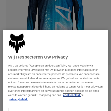
Broeken
Beschermers
Broeken
Overhemden
Broeken
Brillen
Alles bekijken
Handschoenen
Socks
Korte broeken
Alles bekijken
Jassen
Jassen
Women
Protections
T-Shirts & Tops
Handschoenen
Moto
Brillen
Hoodies en truien
Wij Respecteren Uw Privacy
Beschermingen
Helmen
Jassen
Sokken
Als u op de knop "Accepteren en doorgaan" klikt, kan onze website via
Shirts
Leggings & Broeken
cookies informatie uitwisselen met uw browser. Met deze informatie kunnen
Brillen
Beoordelingen
ons marketingteam en onze internetpartners de prestaties van onze website
Pants
Tassen & Accessoires
Shirts
meten en uw winkelvoorkeuren analyseren. We gebruiken cookie-informatie
180 Air Haze Jersey
Boots
Sokken
ook om fouten op onze website te vinden en te herstellen en om u meer
Alles bekijken
relevante/gepersonaliseerde inhoud en reclame te tonen. Als je meer wilt weten
Spare parts
Beschermers
over onze internetpartners en de verschillende soorten cookies die op onze
Artikelnummer
33536
Accessoires
website worden gebruikt, raadpleeg dan ons
cookiebeleid
en
Gloves
privacybeleid.
Price reduced from
to
€ 44,99
€ 31,49
30% OFF
Youth
Brillen
Onderdelen