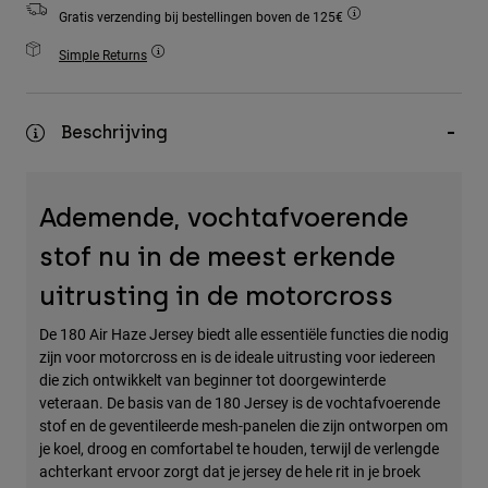
Accessories
Gratis verzending bij bestellingen boven de 125€
Simple Returns
All Accessories
Bags & Backpacks
Beschrijving
Hats & Caps
Alles bekijken
Ademende, vochtafvoerende
stof nu in de meest erkende
uitrusting in de motorcross
De 180 Air Haze Jersey biedt alle essentiële functies die nodig
zijn voor motorcross en is de ideale uitrusting voor iedereen
die zich ontwikkelt van beginner tot doorgewinterde
veteraan. De basis van de 180 Jersey is de vochtafvoerende
stof en de geventileerde mesh-panelen die zijn ontworpen om
je koel, droog en comfortabel te houden, terwijl de verlengde
achterkant ervoor zorgt dat je jersey de hele rit in je broek