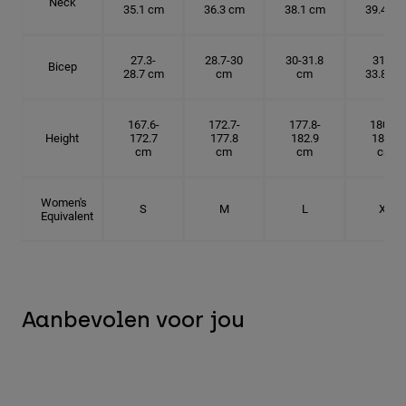
Neck
35.1 cm
36.3 cm
38.1 cm
39.4 cm
27.3-
28.7-30
30-31.8
31.8-
Bicep
28.7 cm
cm
cm
33.8 cm
167.6-
172.7-
177.8-
180.3-
Height
172.7
177.8
182.9
185.5
cm
cm
cm
cm
Women's
S
M
L
XL
Equivalent
Aanbevolen voor jou