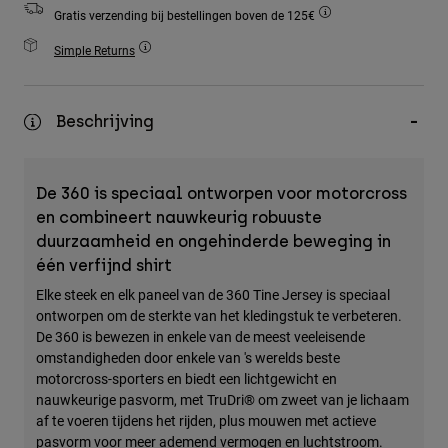
Accessories
Gratis verzending bij bestellingen boven de 125€
Simple Returns
All Accessories
Bags & Backpacks
Beschrijving
Hats & Caps
Alles bekijken
De 360 is speciaal ontworpen voor motorcross
en combineert nauwkeurig robuuste
duurzaamheid en ongehinderde beweging in
één verfijnd shirt
Elke steek en elk paneel van de 360 Tine Jersey is speciaal
ontworpen om de sterkte van het kledingstuk te verbeteren.
De 360 is bewezen in enkele van de meest veeleisende
omstandigheden door enkele van 's werelds beste
motorcross-sporters en biedt een lichtgewicht en
nauwkeurige pasvorm, met TruDri® om zweet van je lichaam
af te voeren tijdens het rijden, plus mouwen met actieve
pasvorm voor meer ademend vermogen en luchtstroom.