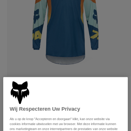
Broeken
Beschermers
Broeken
Overhemden
Broeken
Brillen
Alles bekijken
Handschoenen
Socks
Korte broeken
Alles bekijken
Jassen
Jassen
Women
Protections
T-Shirts & Tops
Handschoenen
Moto
Brillen
Hoodies en truien
Beschermingen
Helmen
Jassen
Sokken
Shirts
Leggings & Broeken
Brillen
Beoordelingen
Pants
Tassen & Accessoires
Shirts
360 Tine Jersey
Boots
Sokken
Alles bekijken
Spare parts
Beschermers
Wij Respecteren Uw Privacy
Artikelnummer
36320
Accessoires
Gloves
Als u op de knop "Accepteren en doorgaan" klikt, kan onze website via
Price reduced from
to
€ 69,99
€ 48,99
30% OFF
Youth
cookies informatie uitwisselen met uw browser. Met deze informatie kunnen
Brillen
Onderdelen
ons marketingteam en onze internetpartners de prestaties van onze website