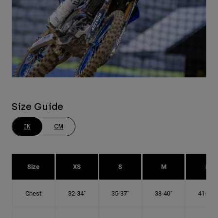
Size Guide
IN
CM
Size
XS
S
M
L
Chest
32-34"
35-37"
38-40"
41-43"