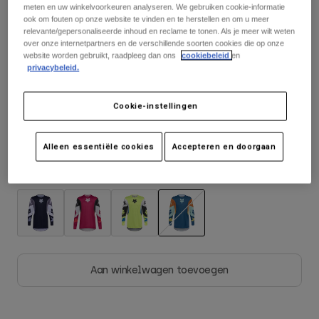
Jackets
meten en uw winkelvoorkeuren analyseren. We gebruiken cookie-informatie
Ontdek MTB
T-shirts
See the full kit
.
here
ook om fouten op onze website te vinden en te herstellen en om u meer
Socks
relevante/gepersonaliseerde inhoud en reclame te tonen. Als je meer wilt weten
Hoodies
over onze internetpartners en de verschillende soorten cookies die op onze
Alles bekijken
website worden gebruikt, raadpleeg dan ons
cookiebeleid
en
Product Help
Alles bekijken
Ontdek MTB
privacybeleid.
Matentabel
Moto Gear Guides
Cookie-instellingen
Lifestyle
Product Help
S
M
L
XL
2XL
Accessoires
Helmet Care Guide
MTB Gear Guides
Tops
Boot Care Guide
Alleen essentiële cookies
Accepteren en doorgaan
Hats & Caps
Hoodies och pullovers
Helmet Care Guide
Bags & Backpacks
Kleur -
Schemerblauw
Jackets
Socks
Broeken
Stickers
Shorts
Other Accessories
geselecteerd
Boardshorts
Alles bekijken
Aan winkelwagen toevoegen
Alles bekijken