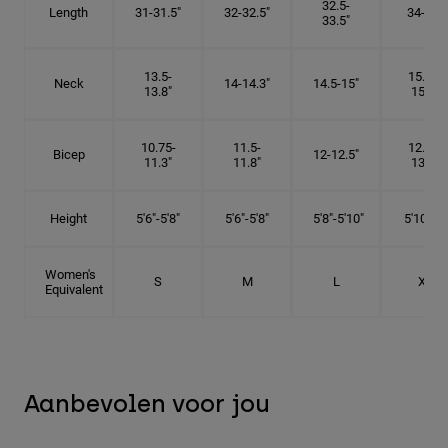
32.5-
Length
31-31.5"
32-32.5"
34-35"
33.5"
13.5-
15.25-
Neck
14-14.3"
14.5-15"
13.8"
15.5"
10.75-
11.5-
12.75-
Bicep
12-12.5"
11.3"
11.8"
13.3"
Height
5'6"-5'8"
5'6"-5'8"
5'8"-5'10"
5'10"- 6'
Women's
S
M
L
XL
Equivalent
Aanbevolen voor jou