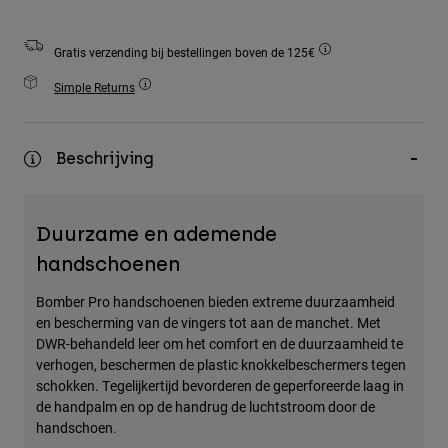
Accessories
Gratis verzending bij bestellingen boven de 125€
All Accessories
Simple Returns
Bags & Backpacks
Hats & Caps
Alles bekijken
Beschrijving
Duurzame en ademende
handschoenen
Bomber Pro handschoenen bieden extreme duurzaamheid
en bescherming van de vingers tot aan de manchet. Met
DWR-behandeld leer om het comfort en de duurzaamheid te
verhogen, beschermen de plastic knokkelbeschermers tegen
schokken. Tegelijkertijd bevorderen de geperforeerde laag in
de handpalm en op de handrug de luchtstroom door de
handschoen.