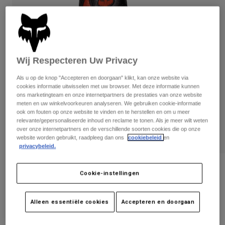
Broeken
Beschermers
Broeken
Overhemden
Broeken
Brillen
Alles bekijken
Handschoenen
Socks
Korte broeken
Alles bekijken
Wij Respecteren Uw Privacy
Jassen
Jassen
Women
Als u op de knop "Accepteren en doorgaan" klikt, kan onze website via
Protections
cookies informatie uitwisselen met uw browser. Met deze informatie kunnen
T-Shirts & Tops
Handschoenen
ons marketingteam en onze internetpartners de prestaties van onze website
Moto
meten en uw winkelvoorkeuren analyseren. We gebruiken cookie-informatie
Brillen
Hoodies en truien
ook om fouten op onze website te vinden en te herstellen en om u meer
Beschermingen
Helmen
relevante/gepersonaliseerde inhoud en reclame te tonen. Als je meer wilt weten
Jassen
over onze internetpartners en de verschillende soorten cookies die op onze
Sokken
Shirts
website worden gebruikt, raadpleeg dan ons
cookiebeleid
en
Leggings & Broeken
Brillen
privacybeleid.
Pants
Tassen & Accessoires
Shirts
Boots
Sokken
Beoordelingen
Alles bekijken
Cookie-instellingen
Spare parts
Beschermers
Bomber Pro handschoenen
Accessoires
Gloves
Alleen essentiële cookies
Accepteren en doorgaan
Artikelnummer
28378
Youth
Brillen
Onderdelen