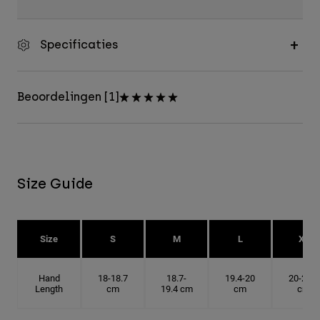
Specificaties
Beoordelingen [1]
Size Guide
Size
S
M
L
XL
Hand
18-18.7
18.7-
19.4-20
20-20.6
Length
cm
19.4 cm
cm
cm