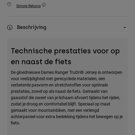
Accessories
Simple Returns
All Accessories
Beschrijving
Bags & Backpacks
Hats & Caps
Alles bekijken
Technische prestaties voor op
en naast de fiets
De gloednieuwe Dames Ranger TruDri® Jersey is ontworpen
voor veelzijdigheid met gerecyclede materialen, een
verbeterde pasvorm en stretchstoffen voor optimale
prestaties, zowel op als naast de fiets. Gemaakt van
gaasstof die zweet van je lichaam afvoert tijdens het rijden,
zodat je droog en comfortabel blijft. Speciaal op maat
gemaakt voor mountainbiken, met een verlengd
achterpaneel voor extra bedekking tijdens het bewegen op je
fiets.