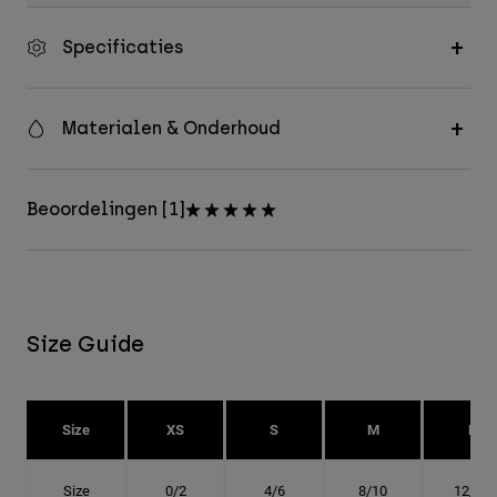
Specificaties
Materialen & Onderhoud
Beoordelingen [1]
Size Guide
Size
XS
S
M
L
Size
0/2
4/6
8/10
12/14