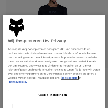
Broeken
Beschermers
Broeken
Overhemden
Broeken
Brillen
Alles bekijken
Handschoenen
Socks
Korte broeken
Alles bekijken
Jassen
Jassen
Women
Wij Respecteren Uw Privacy
Protections
T-Shirts & Tops
Handschoenen
Moto
Als u op de knop "Accepteren en doorgaan" klikt, kan onze website via
Brillen
Hoodies en truien
cookies informatie uitwisselen met uw browser. Met deze informatie kunnen
Beschermingen
Helmen
ons marketingteam en onze internetpartners de prestaties van onze website
Jassen
meten en uw winkelvoorkeuren analyseren. We gebruiken cookie-informatie
Sokken
Shirts
ook om fouten op onze website te vinden en te herstellen en om u meer
Leggings & Broeken
Brillen
relevante/gepersonaliseerde inhoud en reclame te tonen. Als je meer wilt weten
Pants
over onze internetpartners en de verschillende soorten cookies die op onze
Tassen & Accessoires
Shirts
Beoordelingen
website worden gebruikt, raadpleeg dan ons
cookiebeleid
en
Boots
Sokken
privacybeleid.
Alles bekijken
Dames Ranger TruDri® Jersey
Spare parts
Beschermers
Accessoires
Gloves
Artikelnummer
33841
Cookie-instellingen
Youth
Brillen
Onderdelen
€ 54,99