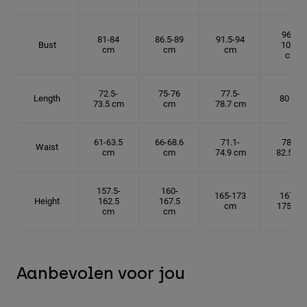
96.5-
81-84
86.5-89
91.5-94
Bust
101.5
cm
cm
cm
cm
72.5-
75-76
77.5-
Length
80 cm
73.5 cm
cm
78.7 cm
61-63.5
66-68.6
71.1-
78.7-
Waist
cm
cm
74.9 cm
82.5 cm
157.5-
160-
165-173
167.5-
Height
162.5
167.5
cm
175 cm
cm
cm
Aanbevolen voor jou