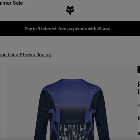
mmer Sale
Fox LAB Capsule Collection -
Shop now
tion Long Sleeve Jersey
A
€
S