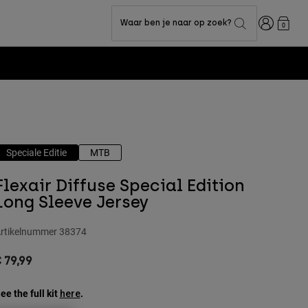
Inloggen
Waar ben je naar op zoek?
0
Speciale Editie
MTB
Flexair Diffuse Special Edition
Long Sleeve Jersey
rtikelnummer
38374
 79,99
ee the full kit
.
here