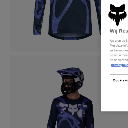
Wij Re
Als u op de 
Met deze inf
winkelvoorke
en om u meer
en de versch
privacybele
Cookie-i