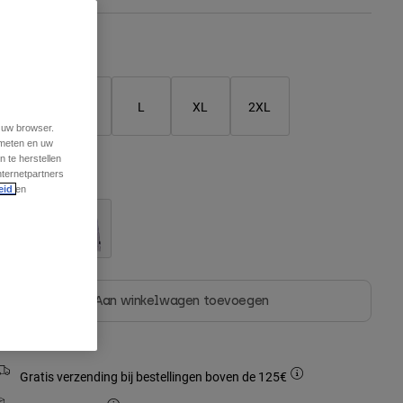
Matentabel
S
M
L
XL
2XL
t uw browser.
 meten en uw
 te herstellen
nternetpartners
leur -
Bosbes
eid
en
geselecteerd
Aan winkelwagen toevoegen
Gratis verzending bij bestellingen boven de 125€