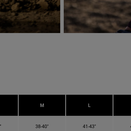
M
L
"
38-40"
41-43"