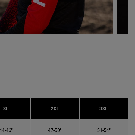
XL
2XL
3XL
44-46"
47-50"
51-54"