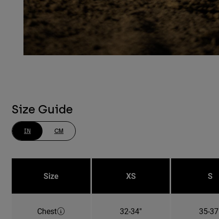
Size Guide
IN
CM
Size
XS
S
Chest
32-34"
35-37