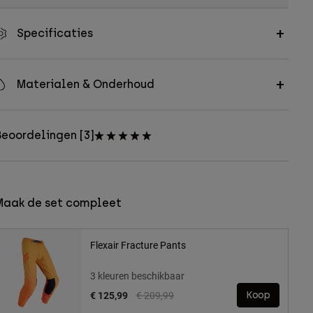
Specificaties
Materialen & Onderhoud
eoordelingen [3]
Maak de set compleet
Flexair Fracture Pants
3 kleuren beschikbaar
Price reduced from
to
€ 125,99
€ 209,99
Koop