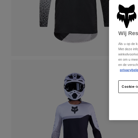
Wij Re
Als u op de 
Met deze inf
winkelvoorke
en om u meer
en de versch
privacybele
Cookie-i