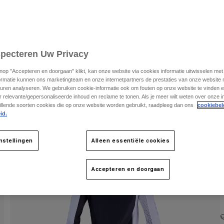
S
K
specteren Uw Privacy
knop "Accepteren en doorgaan" klikt, kan onze website via cookies informatie uitwisselen me
ormatie kunnen ons marketingteam en onze internetpartners de prestaties van onze website
uren analyseren. We gebruiken cookie-informatie ook om fouten op onze website te vinden en
 relevante/gepersonaliseerde inhoud en reclame te tonen. Als je meer wilt weten over onze i
illende soorten cookies die op onze website worden gebruikt, raadpleeg dan ons
cookiebel
id.
nstellingen
Alleen essentiële cookies
Accepteren en doorgaan