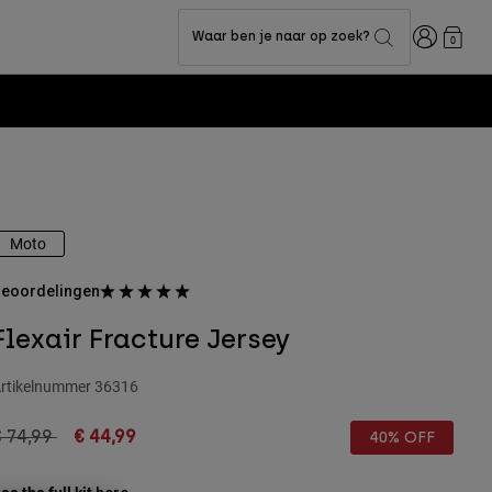
Inloggen
Waar ben je naar op zoek?
0
Moto
eoordelingen
Flexair Fracture Jersey
rtikelnummer
36316
rice reduced from
to
€ 74,99
€ 44,99
40% OFF