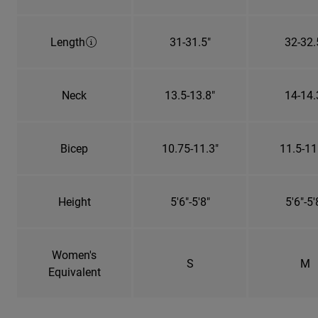
Length
31-31.5"
32-32.
Neck
13.5-13.8"
14-14.
Bicep
10.75-11.3"
11.5-11
Height
5'6"-5'8"
5'6"-5'
Women's
S
M
Equivalent