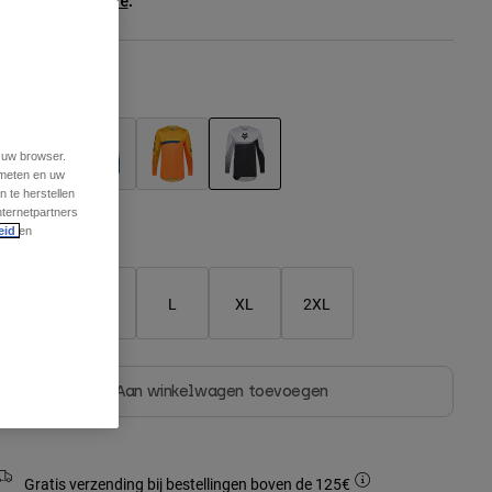
ee the full kit
.
here
leur -
Wit/Zwart
t uw browser.
 meten en uw
 te herstellen
geselecteerd
nternetpartners
eid
en
Matentabel
S
M
L
XL
2XL
Aan winkelwagen toevoegen
Gratis verzending bij bestellingen boven de 125€