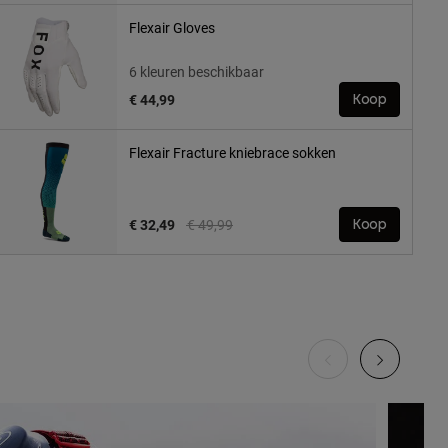
Flexair Gloves
6 kleuren beschikbaar
€ 44,99
Koop
Flexair Fracture kniebrace sokken
Price reduced from
to
€ 32,49
€ 49,99
Koop