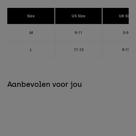
Size
US Size
UK Size
M
9-11
5-9
L
11-13
9-13
Aanbevolen voor jou