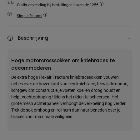
Accessories
Gratis verzending bij bestellingen boven de 125€
Simple Returns
All Accessories
Bags & Backpacks
Beschrijving
Hats & Caps
Alles bekijken
Hoge motorcrosssokken om kniebraces te
accommoderen
De extra hoge Flexair Fracture kniebracesokken vouwen
netjes over de bovenkant van een kniebrace, terwijl de dunne,
lichtgewicht constructie je voeten koel en droog houdt en
helpt vochtophoping tijdens het rijden te beheersen. Het
grote mesh achterpaneel verhoogt de verkoeling nog verder.
Trek de sok omhoog en rol hem dan naar beneden over je
braces voor maximale veiligheid.