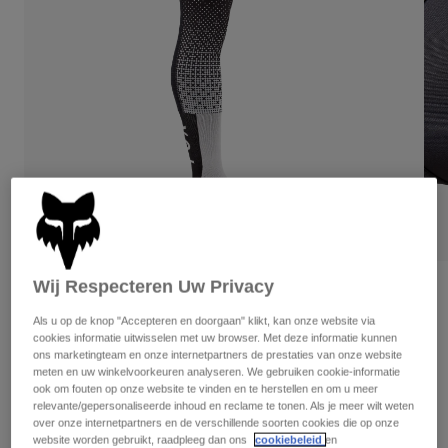
Broeken
Beschermers
Broeken
Overhemden
Broeken
Brillen
Alles bekijken
Handschoenen
Socks
Korte broeken
Alles bekijken
Jassen
Jassen
Women
Protections
T-Shirts & Tops
Handschoenen
Moto
Brillen
Hoodies en truien
Beschermingen
Helmen
Jassen
Sokken
Shirts
Leggings & Broeken
Wij Respecteren Uw Privacy
Brillen
Beoordelingen
Pants
Tassen & Accessoires
Shirts
Als u op de knop "Accepteren en doorgaan" klikt, kan onze website via
Flexair Fracture kniebrace sokken
Boots
Sokken
cookies informatie uitwisselen met uw browser. Met deze informatie kunnen
Alles bekijken
ons marketingteam en onze internetpartners de prestaties van onze website
Spare parts
Beschermers
Artikelnummer
36366
meten en uw winkelvoorkeuren analyseren. We gebruiken cookie-informatie
Accessoires
ook om fouten op onze website te vinden en te herstellen en om u meer
Gloves
relevante/gepersonaliseerde inhoud en reclame te tonen. Als je meer wilt weten
Price reduced from
to
€ 49,99
€ 32,49
35% OFF
Youth
over onze internetpartners en de verschillende soorten cookies die op onze
Brillen
Onderdelen
website worden gebruikt, raadpleeg dan ons
cookiebeleid
en