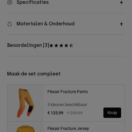
Specificaties
Materialen & Onderhoud
Beoordelingen [3]
Maak de set compleet
Flexair Fracture Pants
3 kleuren beschikbaar
Price reduced from
to
€ 125,99
€ 209,99
Koop
Flexair Fracture Jersey