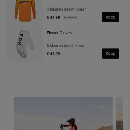
4 kleuren beschikbaar
Price reduced from
to
€ 44,99
€ 74,99
Koop
Flexair Gloves
6 kleuren beschikbaar
€ 44,99
Koop