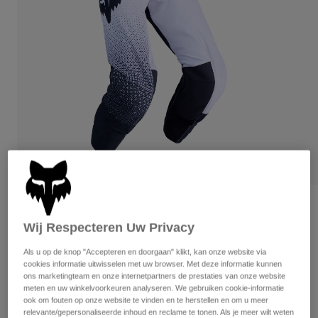
Broeken
Beschermers
Broeken
Overhemden
Broeken
Brillen
Alles bekijken
Handschoenen
Socks
Korte broeken
Alles bekijken
Jassen
Jassen
Women
Protections
T-Shirts & Tops
Handschoenen
Moto
Brillen
Hoodies en truien
Beschermingen
Helmen
Jassen
Sokken
Shirts
Leggings & Broeken
Brillen
Beoordelingen
Pants
Tassen & Accessoires
Shirts
Wij Respecteren Uw Privacy
Flexair Fracture Pants
Boots
Sokken
Alles bekijken
Als u op de knop "Accepteren en doorgaan" klikt, kan onze website via
Spare parts
Beschermers
Artikelnummer
36341
cookies informatie uitwisselen met uw browser. Met deze informatie kunnen
Accessoires
ons marketingteam en onze internetpartners de prestaties van onze website
Gloves
meten en uw winkelvoorkeuren analyseren. We gebruiken cookie-informatie
Price reduced from
to
€ 209,99
€ 146,99
30% OFF
Youth
ook om fouten op onze website te vinden en te herstellen en om u meer
Brillen
Onderdelen
relevante/gepersonaliseerde inhoud en reclame te tonen. Als je meer wilt weten