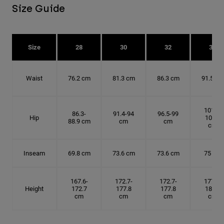
Size Guide
Size
28
30
32
34
Waist
76.2 cm
81.3 cm
86.3 cm
91.5 cm
101.6-
86.3-
91.4-94
96.5-99
Hip
104.1
88.9 cm
cm
cm
cm
Inseam
69.8 cm
73.6 cm
73.6 cm
75 cm
167.6-
172.7-
172.7-
177.8-
Height
172.7
177.8
177.8
182.9
cm
cm
cm
cm