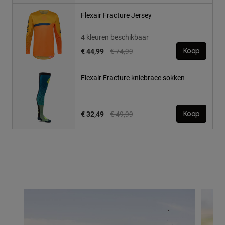
Flexair Fracture Jersey
4 kleuren beschikbaar
Price reduced from
to
€ 44,99
€ 74,99
Koop
Flexair Fracture kniebrace sokken
Price reduced from
to
€ 32,49
€ 49,99
Koop