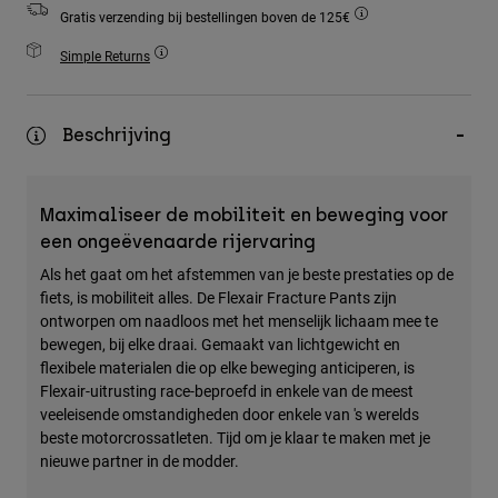
Accessories
Gratis verzending bij bestellingen boven de 125€
Simple Returns
All Accessories
Bags & Backpacks
Beschrijving
Hats & Caps
Alles bekijken
Maximaliseer de mobiliteit en beweging voor
een ongeëvenaarde rijervaring
Als het gaat om het afstemmen van je beste prestaties op de
fiets, is mobiliteit alles. De Flexair Fracture Pants zijn
ontworpen om naadloos met het menselijk lichaam mee te
bewegen, bij elke draai. Gemaakt van lichtgewicht en
flexibele materialen die op elke beweging anticiperen, is
Flexair-uitrusting race-beproefd in enkele van de meest
veeleisende omstandigheden door enkele van 's werelds
beste motorcrossatleten. Tijd om je klaar te maken met je
nieuwe partner in de modder.