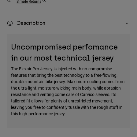
Simple Returns
Accessories
All Accessories
Description
Bags & Backpacks
Hats & Caps
Uncompromised perfomance
Alles bekijken
in our most technical jersey
The Flexair Pro Jersey is injected with no-compromise
features that bring the best technology to a free-flowing,
durable mountain bike jersey. Maximum cooling comes from
the ultra-light, moisture-wicking main body, while abrasion
resistance and venting come care of Carvico sleeves. Its
tailored fit allows for plenty of unrestricted movement,
leaving you free to confidently tussle with the rough stuff in
this high-performance jersey.