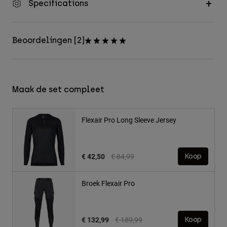
Specifications
Beoordelingen [2]
Maak de set compleet
Flexair Pro Long Sleeve Jersey
Price reduced from
to
€ 42,50
€ 84,99
Koop
Broek Flexair Pro
Price reduced from
to
€ 132,99
€ 189,99
Koop