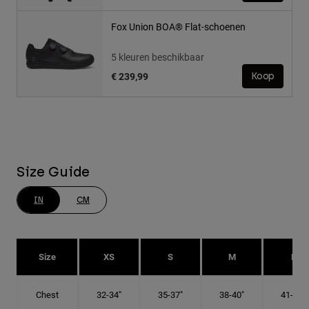
Fox Union BOA® Flat-schoenen
5 kleuren beschikbaar
€ 239,99
Koop
Size Guide
IN
CM
Size
XS
S
M
L
Chest
32-34"
35-37"
38-40"
41-43"