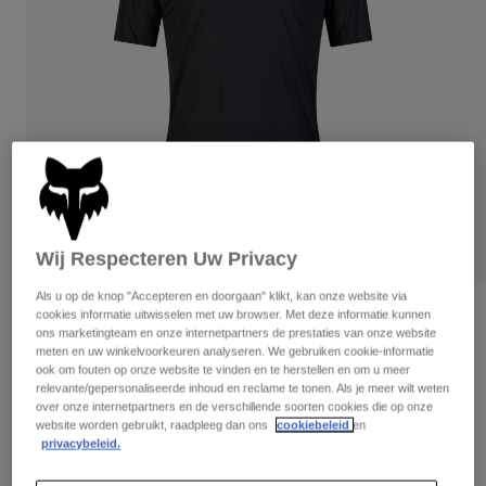
Broeken
Beschermers
Broeken
Overhemden
Broeken
Brillen
Alles bekijken
Handschoenen
Socks
Korte broeken
Alles bekijken
Jassen
Jassen
Women
Protections
T-Shirts & Tops
Handschoenen
Moto
Brillen
Hoodies en truien
Wij Respecteren Uw Privacy
Beschermingen
Helmen
Jassen
Sokken
Shirts
Als u op de knop "Accepteren en doorgaan" klikt, kan onze website via
Leggings & Broeken
Brillen
cookies informatie uitwisselen met uw browser. Met deze informatie kunnen
Beoordelingen
Pants
ons marketingteam en onze internetpartners de prestaties van onze website
Tassen & Accessoires
Shirts
meten en uw winkelvoorkeuren analyseren. We gebruiken cookie-informatie
Flexair Pro Jersey
Boots
Sokken
ook om fouten op onze website te vinden en te herstellen en om u meer
Alles bekijken
relevante/gepersonaliseerde inhoud en reclame te tonen. Als je meer wilt weten
Spare parts
Beschermers
Artikelnummer
35885
over onze internetpartners en de verschillende soorten cookies die op onze
Accessoires
website worden gebruikt, raadpleeg dan ons
cookiebeleid
en
Gloves
privacybeleid.
Price reduced from
to
€ 69,99
€ 41,99
40% OFF
Youth
Brillen
Onderdelen