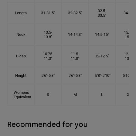
32.5-
Length
31-31.5"
32-32.5"
34-35"
33.5"
13.5-
15.25-
Neck
14-14.3"
14.5-15"
13.8"
15.5"
10.75-
11.5-
12.75-
Bicep
12-12.5"
11.3"
11.8"
13.3"
Height
5'6"-5'8"
5'6"-5'8"
5'8"-5'10"
5'10"- 6'
Women's
S
M
L
XL
Equivalent
Recommended for you